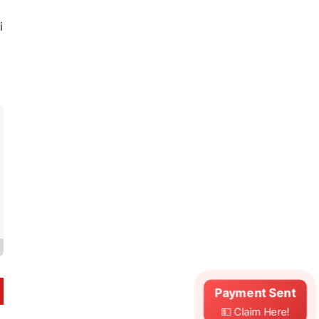
i
Payment Sent
💵 Claim Here!