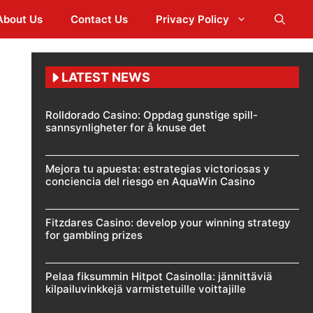
About Us
Contact Us
Privacy Policy
LATEST NEWS
Rolldorado Casino: Oppdag gunstige spill-
sannsynligheter for å knuse det
Mejora tu apuesta: estrategias victoriosas y
conciencia del riesgo en AquaWin Casino
Fitzdares Casino: develop your winning strategy
for gambling prizes
Pelaa fiksummin Hitpot Casinolla: jännittäviä
kilpailuvinkkejä varmistetuille voittajille