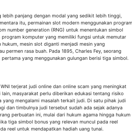
bih panjang dengan modal yang sedikit lebih tinggi,
Sementara itu, permainan slot modern menggunakan progra
dom number generation (RNG) untuk menentukan simbol
program komputer yang memiliki fungsi untuk memutar
n hukum, mesin slot diganti menjadi mesin yang
au permen rasa buah. Pada 1895, Charles Fey, seorang
 pertama yang menggunakan gulungan berisi tiga simbol.
WNI terjerat judi online dan online scam yang meningkat
i lain, masyarakat perlu diberikan edukasi tentang risiko
yang mengalami masalah terkait judi. Di satu pihak judi
ngi dan timbulnya judi tersebut sudah ada sejak adanya
rang perbuatan ini, mulai dari hukum agama hingga hukum
tika tiga simbol bonus yang relevan muncul pada reel
ada reel untuk mendapatkan hadiah uang tunai.