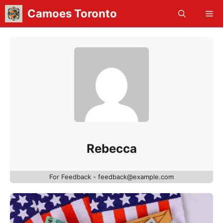
Skip
Camoes Toronto
Me
to
content
Rebecca
For Feedback - feedback@example.com