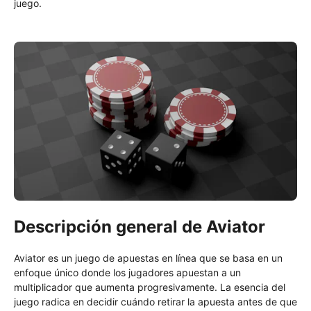
juego.
Descripción general de Aviator
Aviator es un juego de apuestas en línea que se basa en un
enfoque único donde los jugadores apuestan a un
multiplicador que aumenta progresivamente. La esencia del
juego radica en decidir cuándo retirar la apuesta antes de que