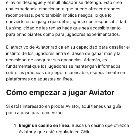
el avión despegue y el multiplicador se detenga. Esto crea
una experiencia emocionante que puede ofrecer grandes
recompensas, pero también implica riesgos, lo que lo
convierte en un juego que debe jugarse con responsabilidad.
La simplicidad de las reglas hace que sea accesible tanto
para principiantes como para jugadores experimentados.
El atractivo de Aviator radica en su capacidad para desafiar el
instinto de los jugadores entre el deseo de ganar más y la
necesidad de asegurar sus ganancias. Además, es
fundamental que los jugadores se mantengan informados
sobre las prácticas de juego responsable, especialmente en
plataformas de apuestas en línea.
Cómo empezar a jugar Aviator
Si estás interesado en probar Aviator, aquí tienes una guía
paso a paso para comenzar:
Elegir un casino en línea:
Busca un casino que ofrezca
Aviator y que esté regulado en Chile.