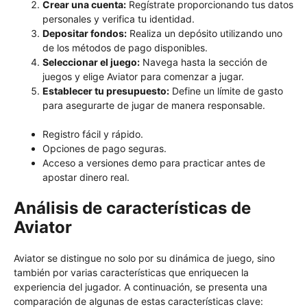
Crear una cuenta:
Regístrate proporcionando tus datos
personales y verifica tu identidad.
Depositar fondos:
Realiza un depósito utilizando uno
de los métodos de pago disponibles.
Seleccionar el juego:
Navega hasta la sección de
juegos y elige Aviator para comenzar a jugar.
Establecer tu presupuesto:
Define un límite de gasto
para asegurarte de jugar de manera responsable.
Registro fácil y rápido.
Opciones de pago seguras.
Acceso a versiones demo para practicar antes de
apostar dinero real.
Análisis de características de
Aviator
Aviator se distingue no solo por su dinámica de juego, sino
también por varias características que enriquecen la
experiencia del jugador. A continuación, se presenta una
comparación de algunas de estas características clave: