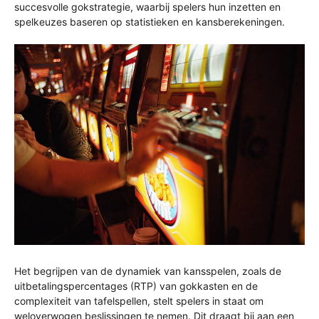
succesvolle gokstrategie, waarbij spelers hun inzetten en
spelkeuzes baseren op statistieken en kansberekeningen.
Het begrijpen van de dynamiek van kansspelen, zoals de
uitbetalingspercentages (RTP) van gokkasten en de
complexiteit van tafelspellen, stelt spelers in staat om
weloverwogen beslissingen te nemen. Dit draagt bij aan een