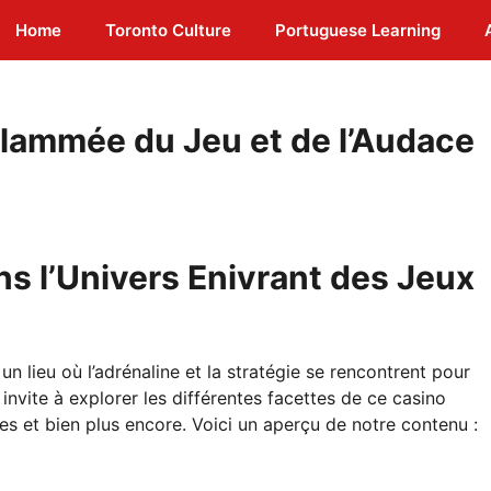
Home
Toronto Culture
Portuguese Learning
nflammée du Jeu et de l’Audace
ns l’Univers Enivrant des Jeux
, un lieu où l’adrénaline et la stratégie se rencontrent pour
 invite à explorer les différentes facettes de ce casino
es et bien plus encore. Voici un aperçu de notre contenu :