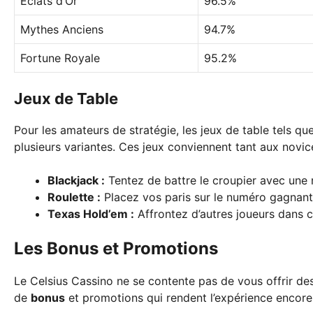
Éclats d’Or
96.5%
Mythes Anciens
94.7%
Fortune Royale
95.2%
Jeux de Table
Pour les amateurs de stratégie, les jeux de table tels que
plusieurs variantes. Ces jeux conviennent tant aux novi
Blackjack :
Tentez de battre le croupier avec une 
Roulette :
Placez vos paris sur le numéro gagnant 
Texas Hold’em :
Affrontez d’autres joueurs dans 
Les Bonus et Promotions
Le Celsius Cassino ne se contente pas de vous offrir de
de
bonus
et promotions qui rendent l’expérience encore 