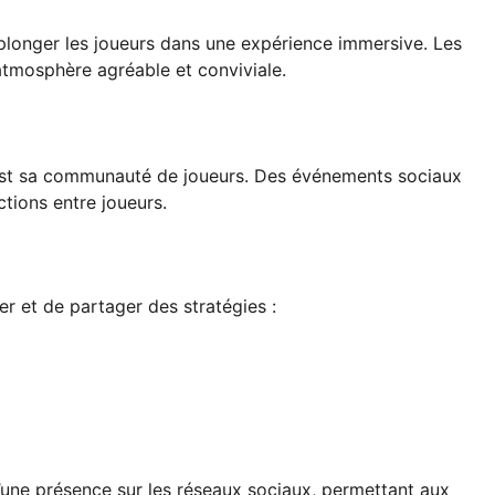
longer les joueurs dans une expérience immersive. Les
atmosphère agréable et conviviale.
st sa communauté de joueurs. Des événements sociaux
tions entre joueurs.
r et de partager des stratégies :
’une présence sur les réseaux sociaux, permettant aux