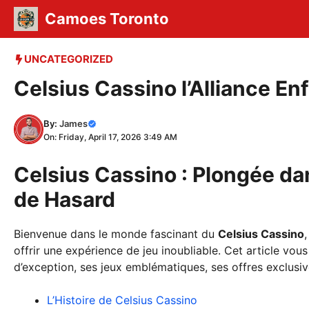
Skip
Camoes Toronto
to
content
UNCATEGORIZED
Celsius Cassino l’Alliance E
By:
James
On: Friday, April 17, 2026 3:49 AM
Celsius Cassino : Plongée da
de Hasard
Bienvenue dans le monde fascinant du
Celsius Cassino
offrir une expérience de jeu inoubliable. Cet article vous
d’exception, ses jeux emblématiques, ses offres exclusiv
L’Histoire de Celsius Cassino