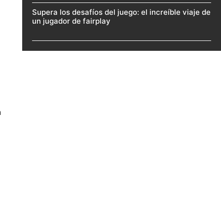
Supera los desafíos del juego: el increíble viaje de
un jugador de fairplay
n