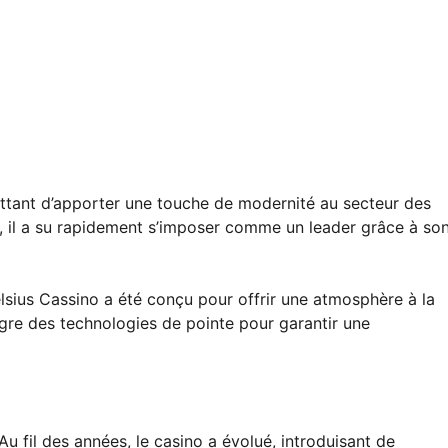
tant d’apporter une touche de modernité au secteur des
, il a su rapidement s’imposer comme un leader grâce à so
lsius Cassino a été conçu pour offrir une atmosphère à la
gre des technologies de pointe pour garantir une
Au fil des années, le casino a évolué, introduisant de