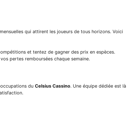
nsuelles qui attirent les joueurs de tous horizons. Voici
ompétitions et tentez de gagner des prix en espèces.
vos pertes remboursées chaque semaine.
réoccupations du
Celsius Cassino
. Une équipe dédiée est là
tisfaction.