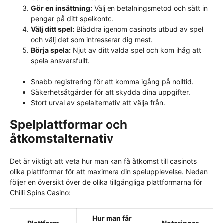
Gör en insättning:
Välj en betalningsmetod och sätt in
pengar på ditt spelkonto.
Välj ditt spel:
Bläddra igenom casinots utbud av spel
och välj det som intresserar dig mest.
Börja spela:
Njut av ditt valda spel och kom ihåg att
spela ansvarsfullt.
Snabb registrering för att komma igång på nolltid.
Säkerhetsåtgärder för att skydda dina uppgifter.
Stort urval av spelalternativ att välja från.
Spelplattformar och
åtkomstalternativ
Det är viktigt att veta hur man kan få åtkomst till casinots
olika plattformar för att maximera din spelupplevelse. Nedan
följer en översikt över de olika tillgängliga plattformarna för
Chilli Spins Casino:
Hur man får
Plattform
Noteringar