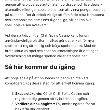
genom att erbjuda spelautomater, bordsspel och live dealer-
alternativ, vilket ger spelare chansen att vinna pengar baserat
på slumpen. Det är också viktigt att förstå de olika bonusarna
och kampanjerna som finns tillgängliga, vilket kan öka
spelupplevelsen avsevärt.
Vid denna tidpunkt är Chilli Spins Casino känt för sin
användarvänliga plattform, vilket gör det enkelt för nya
spelare att registrera sig och börja spela snabbt. Med ett
brett utbud av spel och snabba utbetalningar är det ingen
överraskning att många spelare väljer att spela här.
Så här kommer du igång
Att börja spela på ett onlinecasino behöver inte vara
komplicerat. Följ dessa steg för att enkelt komma igång:
Skapa ett konto:
Gå till Chilli Spins Casino och
registrera dig genom att fylla i dina uppgifter.
Verifiera dina uppgifter:
Följ anvisningarna för att
bekräfta din identitet.