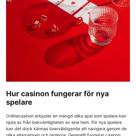
Hur casinon fungerar för nya
spelare
Onlinecasinon erbjuder en mängd olika spel som spelare kan
njuta av från bekvämligheten av sina hem. För nya spelare
kan det dock kännas överväldigande att navigera genom de
olika alternativen och reglerna. Generellt fungerar casinon