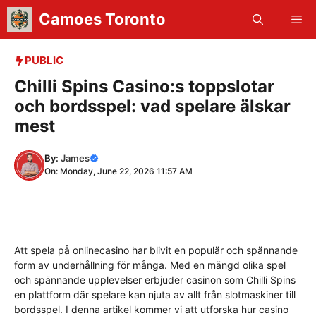
Skip
Camoes Toronto
Me
to
content
PUBLIC
Chilli Spins Casino:s toppslotar
och bordsspel: vad spelare älskar
mest
By:
James
On: Monday, June 22, 2026 11:57 AM
Att spela på onlinecasino har blivit en populär och spännande
form av underhållning för många. Med en mängd olika spel
och spännande upplevelser erbjuder casinon som Chilli Spins
en plattform där spelare kan njuta av allt från slotmaskiner till
bordsspel. I denna artikel kommer vi att utforska hur casino