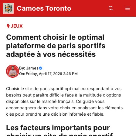
Skip
Camoes Toronto
Me
to
content
JEUX
Comment choisir le optimal
plateforme de paris sportifs
adaptée à vos nécessités
By:
James
On: Friday, April 17, 2026 2:46 PM
Choisir le site de paris sportif optimal correspondant à vos
besoins peut paraître difficile face à la multitude d’options
disponibles sur le marché français. Ce guide vous
accompagnera dans votre choix en analysant les éléments
clés pour prendre une décision informée et fiable.
Les facteurs importants pour