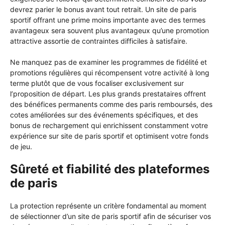
devrez parier le bonus avant tout retrait. Un site de paris
sportif offrant une prime moins importante avec des termes
avantageux sera souvent plus avantageux qu’une promotion
attractive assortie de contraintes difficiles à satisfaire.
Ne manquez pas de examiner les programmes de fidélité et
promotions régulières qui récompensent votre activité à long
terme plutôt que de vous focaliser exclusivement sur
l’proposition de départ. Les plus grands prestataires offrent
des bénéfices permanents comme des paris remboursés, des
cotes améliorées sur des événements spécifiques, et des
bonus de rechargement qui enrichissent constamment votre
expérience sur site de paris sportif et optimisent votre fonds
de jeu.
Sûreté et fiabilité des plateformes
de paris
La protection représente un critère fondamental au moment
de sélectionner d’un site de paris sportif afin de sécuriser vos