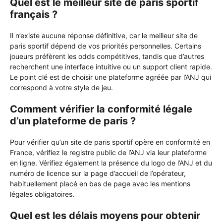
Quel est le meilleur site de paris sportif
français ?
Il n’existe aucune réponse définitive, car le meilleur site de
paris sportif dépend de vos priorités personnelles. Certains
joueurs préfèrent les odds compétitives, tandis que d’autres
recherchent une interface intuitive ou un support client rapide.
Le point clé est de choisir une plateforme agréée par l’ANJ qui
correspond à votre style de jeu.
Comment vérifier la conformité légale
d’un plateforme de paris ?
Pour vérifier qu’un site de paris sportif opère en conformité en
France, vérifiez le registre public de l’ANJ via leur plateforme
en ligne. Vérifiez également la présence du logo de l’ANJ et du
numéro de licence sur la page d’accueil de l’opérateur,
habituellement placé en bas de page avec les mentions
légales obligatoires.
Quel est les délais moyens pour obtenir