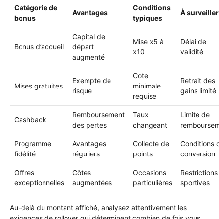
Catégorie de
Conditions
Avantages
À surveiller
bonus
typiques
Capital de
Mise x5 à
Délai de
Bonus d’accueil
départ
x10
validité
augmenté
Cote
Exempte de
Retrait des
Mises gratuites
minimale
risque
gains limité
requise
Remboursement
Taux
Limite de
Cashback
des pertes
changeant
rembourse
Programme
Avantages
Collecte de
Conditions 
fidélité
réguliers
points
conversion
Offres
Côtes
Occasions
Restrictions
exceptionnelles
augmentées
particulières
sportives
Au-delà du montant affiché, analysez attentivement les
exigences de rollover qui déterminent combien de fois vous