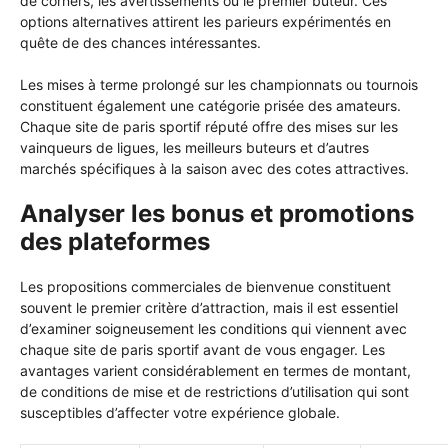
de corners, les avertissements ou le premier buteur. Ces
options alternatives attirent les parieurs expérimentés en
quête de des chances intéressantes.
Les mises à terme prolongé sur les championnats ou tournois
constituent également une catégorie prisée des amateurs.
Chaque site de paris sportif réputé offre des mises sur les
vainqueurs de ligues, les meilleurs buteurs et d’autres
marchés spécifiques à la saison avec des cotes attractives.
Analyser les bonus et promotions
des plateformes
Les propositions commerciales de bienvenue constituent
souvent le premier critère d’attraction, mais il est essentiel
d’examiner soigneusement les conditions qui viennent avec
chaque site de paris sportif avant de vous engager. Les
avantages varient considérablement en termes de montant,
de conditions de mise et de restrictions d’utilisation qui sont
susceptibles d’affecter votre expérience globale.