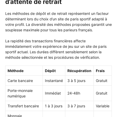
d’attente de retrait
Les méthodes de dépôt et de retrait représentent un facteur
déterminant lors du choix d’un site de paris sportif adapté à
votre profil. La diversité des méthodes proposées garantit une
souplesse maximale pour tous les parieurs français.
La rapidité des transactions financières affecte
immédiatement votre expérience de jeu sur un site de paris
sportif actuel. Les durées diffèrent sensiblement selon la
méthode sélectionnée et les procédures de vérification.
Méthode
Dépôt
Récupération
Frais
Carte bancaire
Instantané
3 à 5 jours
Gratuit
Porte-monnaie
Immédiat
24-48h
Gratuit
numérique
Transfert bancaire
1 à 3 jours
3 à 7 jours
Variable
Monnaie