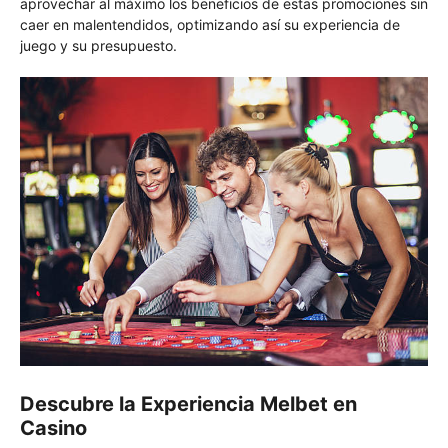
aprovechar al máximo los beneficios de estas promociones sin
caer en malentendidos, optimizando así su experiencia de
juego y su presupuesto.
Descubre la Experiencia Melbet en
Casino