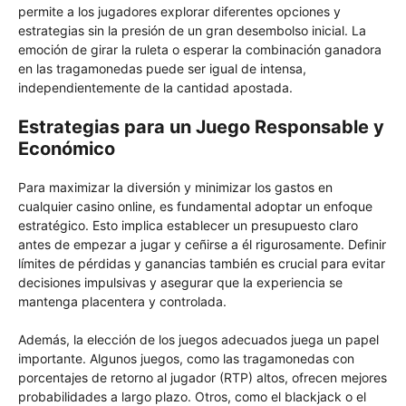
permite a los jugadores explorar diferentes opciones y
estrategias sin la presión de un gran desembolso inicial. La
emoción de girar la ruleta o esperar la combinación ganadora
en las tragamonedas puede ser igual de intensa,
independientemente de la cantidad apostada.
Estrategias para un Juego Responsable y
Económico
Para maximizar la diversión y minimizar los gastos en
cualquier casino online, es fundamental adoptar un enfoque
estratégico. Esto implica establecer un presupuesto claro
antes de empezar a jugar y ceñirse a él rigurosamente. Definir
límites de pérdidas y ganancias también es crucial para evitar
decisiones impulsivas y asegurar que la experiencia se
mantenga placentera y controlada.
Además, la elección de los juegos adecuados juega un papel
importante. Algunos juegos, como las tragamonedas con
porcentajes de retorno al jugador (RTP) altos, ofrecen mejores
probabilidades a largo plazo. Otros, como el blackjack o el