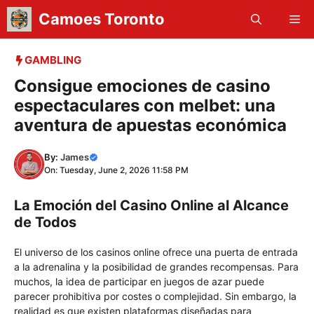
Skip
Camoes Toronto
Me
to
content
GAMBLING
Consigue emociones de casino
espectaculares con melbet: una
aventura de apuestas económica
By:
James
On: Tuesday, June 2, 2026 11:58 PM
La Emoción del Casino Online al Alcance
de Todos
El universo de los casinos online ofrece una puerta de entrada
a la adrenalina y la posibilidad de grandes recompensas. Para
muchos, la idea de participar en juegos de azar puede
parecer prohibitiva por costes o complejidad. Sin embargo, la
realidad es que existen plataformas diseñadas para