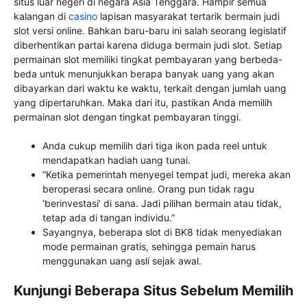
situs luar negeri di negara Asia Tenggara. Hampir semua
kalangan di
casino
lapisan masyarakat tertarik bermain judi
slot versi online. Bahkan baru-baru ini salah seorang legislatif
diberhentikan partai karena diduga bermain judi slot. Setiap
permainan slot memiliki tingkat pembayaran yang berbeda-
beda untuk menunjukkan berapa banyak uang yang akan
dibayarkan dari waktu ke waktu, terkait dengan jumlah uang
yang dipertaruhkan. Maka dari itu, pastikan Anda memilih
permainan slot dengan tingkat pembayaran tinggi.
Anda cukup memilih dari tiga ikon pada reel untuk
mendapatkan hadiah uang tunai.
“Ketika pemerintah menyegel tempat judi, mereka akan
beroperasi secara online. Orang pun tidak ragu
‘berinvestasi’ di sana. Jadi pilihan bermain atau tidak,
tetap ada di tangan individu.”
Sayangnya, beberapa slot di BK8 tidak menyediakan
mode permainan gratis, sehingga pemain harus
menggunakan uang asli sejak awal.
Kunjungi Beberapa Situs Sebelum Memilih