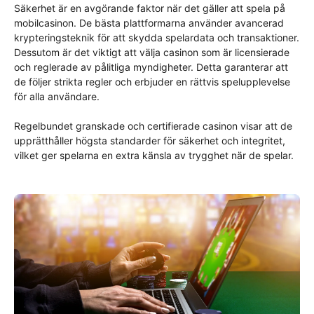
Säkerhet är en avgörande faktor när det gäller att spela på
mobilcasinon. De bästa plattformarna använder avancerad
krypteringsteknik för att skydda spelardata och transaktioner.
Dessutom är det viktigt att välja casinon som är licensierade
och reglerade av pålitliga myndigheter. Detta garanterar att
de följer strikta regler och erbjuder en rättvis spelupplevelse
för alla användare.
Regelbundet granskade och certifierade casinon visar att de
upprätthåller högsta standarder för säkerhet och integritet,
vilket ger spelarna en extra känsla av trygghet när de spelar.