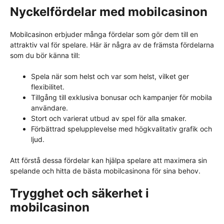
Nyckelfördelar med mobilcasinon
Mobilcasinon erbjuder många fördelar som gör dem till en
attraktiv val för spelare. Här är några av de främsta fördelarna
som du bör känna till:
Spela när som helst och var som helst, vilket ger
flexibilitet.
Tillgång till exklusiva bonusar och kampanjer för mobila
användare.
Stort och varierat utbud av spel för alla smaker.
Förbättrad spelupplevelse med högkvalitativ grafik och
ljud.
Att förstå dessa fördelar kan hjälpa spelare att maximera sin
spelande och hitta de bästa mobilcasinona för sina behov.
Trygghet och säkerhet i
mobilcasinon