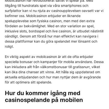
Mobilcasinon har revolutionerat sättet vi spelar på. Med
tillgång till hundratals spel via våra smartphones och
surfplattor kan vi nu njuta av casinoupplevelsen oavsett var vi
befinner oss. Mobilcasinon erbjuder en liknande
spelupplevelse som fysiska casinon, men med den extra
fördelen av bekvämlighet. Med en stor variation av spel,
inklusive slots, bordsspel och live casinon, är utbudet nästintill
oändligt. Genom att förstå hur man effektivt kan navigera i
dessa plattformar kan du göra spelandet mer lönsamt och
roligt.
En viktig aspekt av mobilcasinon är att de ofta erbjuder
speciella bonusar och kampanjer för mobila användare. Dessa
kan inkludera allt från välkomstbonusar till gratissnurr, vilket
kan öka dina chanser att vinna. Att hålla sig uppdaterad om
aktuella erbjudanden och hur man nyttjar dem är avgörande
för att optimera sitt spelande.
Hur du kommer igång med
casinospelande på mobilen