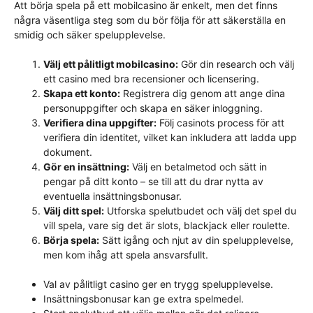
Att börja spela på ett mobilcasino är enkelt, men det finns
några väsentliga steg som du bör följa för att säkerställa en
smidig och säker spelupplevelse.
Välj ett pålitligt mobilcasino:
Gör din research och välj
ett casino med bra recensioner och licensering.
Skapa ett konto:
Registrera dig genom att ange dina
personuppgifter och skapa en säker inloggning.
Verifiera dina uppgifter:
Följ casinots process för att
verifiera din identitet, vilket kan inkludera att ladda upp
dokument.
Gör en insättning:
Välj en betalmetod och sätt in
pengar på ditt konto – se till att du drar nytta av
eventuella insättningsbonusar.
Välj ditt spel:
Utforska spelutbudet och välj det spel du
vill spela, vare sig det är slots, blackjack eller roulette.
Börja spela:
Sätt igång och njut av din spelupplevelse,
men kom ihåg att spela ansvarsfullt.
Val av pålitligt casino ger en trygg spelupplevelse.
Insättningsbonusar kan ge extra spelmedel.