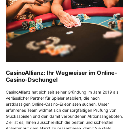
CasinoAllianz: Ihr Wegweiser im Online-
Casino-Dschungel
CasinoAllianz hat sich seit seiner Gründung im Jahr 2019 als
verlässlicher Partner für Spieler etabliert, die nach
erstklassigen Online-Casino-Erlebnissen suchen. Unser
erfahrenes Team widmet sich der sorgfältigen Prüfung von
Glücksspielen und den damit verbundenen Aktionsangeboten.
Ziel ist es, Ihnen ausschließlich die besten und sichersten
Anbieter auf dem Markt zu präsentieren, damit Sie stets