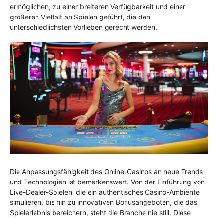
ermöglichen, zu einer breiteren Verfügbarkeit und einer
größeren Vielfalt an Spielen geführt, die den
unterschiedlichsten Vorlieben gerecht werden.
Die Anpassungsfähigkeit des Online-Casinos an neue Trends
und Technologien ist bemerkenswert. Von der Einführung von
Live-Dealer-Spielen, die ein authentisches Casino-Ambiente
simulieren, bis hin zu innovativen Bonusangeboten, die das
Spielerlebnis bereichern, steht die Branche nie still. Diese