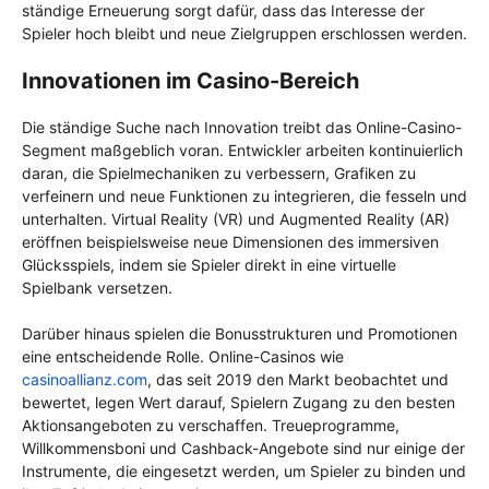
ständige Erneuerung sorgt dafür, dass das Interesse der
Spieler hoch bleibt und neue Zielgruppen erschlossen werden.
Innovationen im Casino-Bereich
Die ständige Suche nach Innovation treibt das Online-Casino-
Segment maßgeblich voran. Entwickler arbeiten kontinuierlich
daran, die Spielmechaniken zu verbessern, Grafiken zu
verfeinern und neue Funktionen zu integrieren, die fesseln und
unterhalten. Virtual Reality (VR) und Augmented Reality (AR)
eröffnen beispielsweise neue Dimensionen des immersiven
Glücksspiels, indem sie Spieler direkt in eine virtuelle
Spielbank versetzen.
Darüber hinaus spielen die Bonusstrukturen und Promotionen
eine entscheidende Rolle. Online-Casinos wie
casinoallianz.com
, das seit 2019 den Markt beobachtet und
bewertet, legen Wert darauf, Spielern Zugang zu den besten
Aktionsangeboten zu verschaffen. Treueprogramme,
Willkommensboni und Cashback-Angebote sind nur einige der
Instrumente, die eingesetzt werden, um Spieler zu binden und