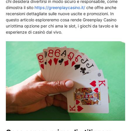
chi desidera divertirsi in modo sicuro e responsabile, come
dimostra il sito
https://greenplaycasino.it/
che offre anche
recensioni dettagliate sulle nuove uscite e promozioni. In
questo articolo esploreremo cosa rende Greenplay Casino
un’ottima opzione per chi ama le slot, i giochi da tavolo e le
esperienze di casinò dal vivo.