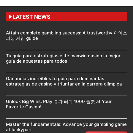
LATEST NEWS
Attain complete gambling success: A trustworthy 아이스
피싱 게임 guide
Tu guía para estrategias elite maxwin casino la mejor
guía de apuestas para todos
Ganancias increíbles tu guía para dominar las
estrategias de casino y triunfar en la carrera olímpica
Unlock Big Wins: Play 슈가 러쉬 1000 슬롯 at Your
Favorite Casino!
Master the fundamentals: Advance your gambling game
at luckypari