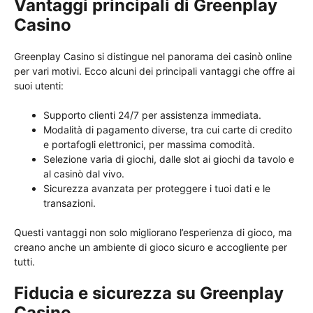
Vantaggi principali di Greenplay
Casino
Greenplay Casino si distingue nel panorama dei casinò online
per vari motivi. Ecco alcuni dei principali vantaggi che offre ai
suoi utenti:
Supporto clienti 24/7 per assistenza immediata.
Modalità di pagamento diverse, tra cui carte di credito
e portafogli elettronici, per massima comodità.
Selezione varia di giochi, dalle slot ai giochi da tavolo e
al casinò dal vivo.
Sicurezza avanzata per proteggere i tuoi dati e le
transazioni.
Questi vantaggi non solo migliorano l’esperienza di gioco, ma
creano anche un ambiente di gioco sicuro e accogliente per
tutti.
Fiducia e sicurezza su Greenplay
Casino