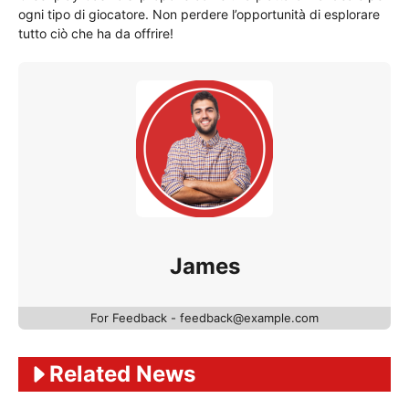
ogni tipo di giocatore. Non perdere l’opportunità di esplorare
tutto ciò che ha da offrire!
James
For Feedback - feedback@example.com
Related News