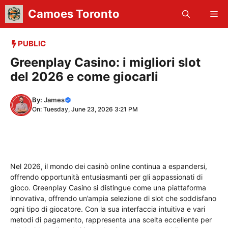
Skip
Camoes Toronto
Me
to
content
PUBLIC
Greenplay Casino: i migliori slot
del 2026 e come giocarli
By:
James
On: Tuesday, June 23, 2026 3:21 PM
Nel 2026, il mondo dei casinò online continua a espandersi,
offrendo opportunità entusiasmanti per gli appassionati di
gioco. Greenplay Casino si distingue come una piattaforma
innovativa, offrendo un’ampia selezione di slot che soddisfano
ogni tipo di giocatore. Con la sua interfaccia intuitiva e vari
metodi di pagamento, rappresenta una scelta eccellente per