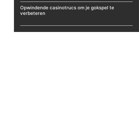
Opwindende casinotrucs om je gokspel te
verbeteren