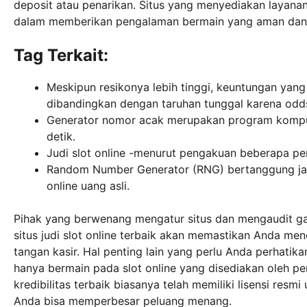
deposit atau penarikan. Situs yang menyediakan layana
dalam memberikan pengalaman bermain yang aman dan
Tag Terkait:
Meskipun resikonya lebih tinggi, keuntungan yang 
dibandingkan dengan taruhan tunggal karena odds
Generator nomor acak merupakan program komput
detik.
Judi slot online -menurut pengakuan beberapa pe
Random Number Generator (RNG) bertanggung jaw
online uang asli.
Pihak yang berwenang mengatur situs dan mengaudit g
situs judi slot online terbaik akan memastikan Anda m
tangan kasir. Hal penting lain yang perlu Anda perhat
hanya bermain pada slot online yang disediakan oleh
kredibilitas terbaik biasanya telah memiliki lisensi res
Anda bisa memperbesar peluang menang.