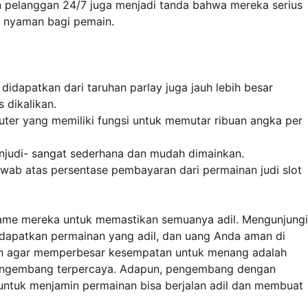
n pelanggan 24/7 juga menjadi tanda bahwa mereka serius
 nyaman bagi pemain.
didapatkan dari taruhan parlay juga jauh lebih besar
 dikalikan.
er yang memiliki fungsi untuk memutar ribuan angka per
njudi- sangat sederhana dan mudah dimainkan.
ab atas persentase pembayaran dari permainan judi slot
ame mereka untuk memastikan semuanya adil. Mengunjungi
endapatkan permainan yang adil, dan uang Anda aman di
ikan agar memperbesar kesempatan untuk menang adalah
 pengembang terpercaya. Adapun, pengembang dengan
mi untuk menjamin permainan bisa berjalan adil dan membuat