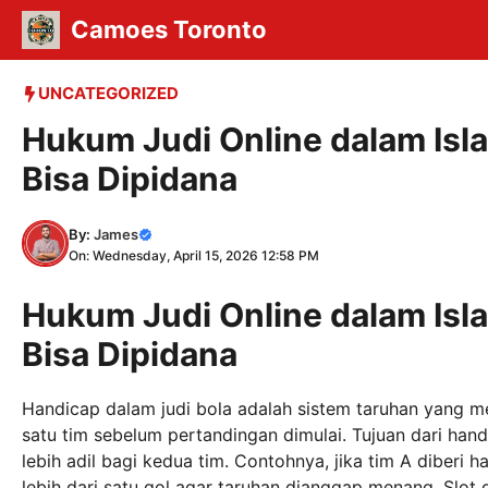
Skip
Camoes Toronto
to
content
UNCATEGORIZED
Hukum Judi Online dalam Is
Bisa Dipidana
By:
James
On: Wednesday, April 15, 2026 12:58 PM
Hukum Judi Online dalam Is
Bisa Dipidana
Handicap dalam judi bola adalah sistem taruhan yang 
satu tim sebelum pertandingan dimulai. Tujuan dari ha
lebih adil bagi kedua tim. Contohnya, jika tim A diberi 
lebih dari satu gol agar taruhan dianggap menang. Slot