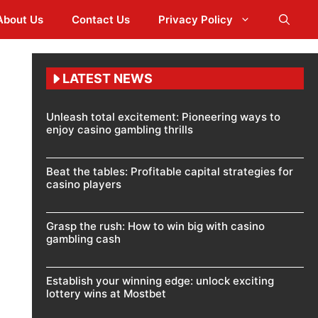
About Us
Contact Us
Privacy Policy
LATEST NEWS
Unleash total excitement: Pioneering ways to
enjoy casino gambling thrills
Beat the tables: Profitable capital strategies for
casino players
Grasp the rush: How to win big with casino
gambling cash
Establish your winning edge: unlock exciting
lottery wins at Mostbet