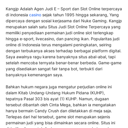
Kangjp Adalah Agen Judi E – Sport dan Slot Online terpercaya
di indonesia
casino
sejak tahun 1995 hingga sekarang, Yang
dipercaya dengan sosial kerjasama dari Nuke Gaming. Kangjp
merupakan salah satu Situs Judi Slot Online Terpercaya yang
memiliki penyediaan permainan judi online slot terlengkap
hingga e-sport, livecasino, dan pancing ikan. Popularitas judi
online di Indonesia terus mengalami peningkatan, seiring
dengan terbukanya akses terhadap berbagai platform digital.
Saya awalnya ragu karena banyaknya situs abal-abal, tapi
setelah mencoba ternyata benar-benar berbeda. Game-game
yang disediakan sangat fair tanpa bot, terbukti dari
banyaknya kemenangan saya.
Bahkan hukum negara juga mengatur perjudian online ini
dalam Kitab Undang-Undang Hukum Pidana (KUHP),
tepatnya Pasal 303 bis ayat (1) KUHP. Namun, dugaan
tersebut dibantah oleh Cinta Mega, bahkan ia mengatakan
hanya bermain Candy Crush dan diletakkan di meja saja.
Terlepas dari hal tersebut, game slot merupakan sejenis
permainan judi yang bisa dimainkan secara online. Situs ini