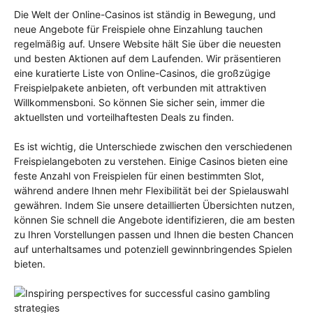
Die Welt der Online-Casinos ist ständig in Bewegung, und
neue Angebote für Freispiele ohne Einzahlung tauchen
regelmäßig auf. Unsere Website hält Sie über die neuesten
und besten Aktionen auf dem Laufenden. Wir präsentieren
eine kuratierte Liste von Online-Casinos, die großzügige
Freispielpakete anbieten, oft verbunden mit attraktiven
Willkommensboni. So können Sie sicher sein, immer die
aktuellsten und vorteilhaftesten Deals zu finden.
Es ist wichtig, die Unterschiede zwischen den verschiedenen
Freispielangeboten zu verstehen. Einige Casinos bieten eine
feste Anzahl von Freispielen für einen bestimmten Slot,
während andere Ihnen mehr Flexibilität bei der Spielauswahl
gewähren. Indem Sie unsere detaillierten Übersichten nutzen,
können Sie schnell die Angebote identifizieren, die am besten
zu Ihren Vorstellungen passen und Ihnen die besten Chancen
auf unterhaltsames und potenziell gewinnbringendes Spielen
bieten.