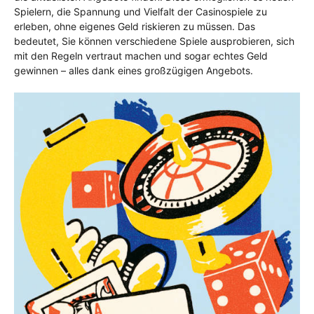
Spielern, die Spannung und Vielfalt der Casinospiele zu
erleben, ohne eigenes Geld riskieren zu müssen. Das
bedeutet, Sie können verschiedene Spiele ausprobieren, sich
mit den Regeln vertraut machen und sogar echtes Geld
gewinnen – alles dank eines großzügigen Angebots.