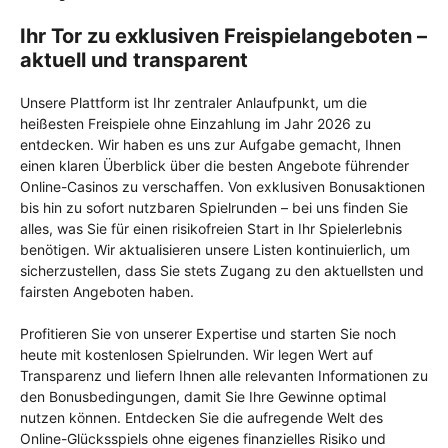
Ihr Tor zu exklusiven Freispielangeboten –
aktuell und transparent
Unsere Plattform ist Ihr zentraler Anlaufpunkt, um die
heißesten Freispiele ohne Einzahlung im Jahr 2026 zu
entdecken. Wir haben es uns zur Aufgabe gemacht, Ihnen
einen klaren Überblick über die besten Angebote führender
Online-Casinos zu verschaffen. Von exklusiven Bonusaktionen
bis hin zu sofort nutzbaren Spielrunden – bei uns finden Sie
alles, was Sie für einen risikofreien Start in Ihr Spielerlebnis
benötigen. Wir aktualisieren unsere Listen kontinuierlich, um
sicherzustellen, dass Sie stets Zugang zu den aktuellsten und
fairsten Angeboten haben.
Profitieren Sie von unserer Expertise und starten Sie noch
heute mit kostenlosen Spielrunden. Wir legen Wert auf
Transparenz und liefern Ihnen alle relevanten Informationen zu
den Bonusbedingungen, damit Sie Ihre Gewinne optimal
nutzen können. Entdecken Sie die aufregende Welt des
Online-Glücksspiels ohne eigenes finanzielles Risiko und