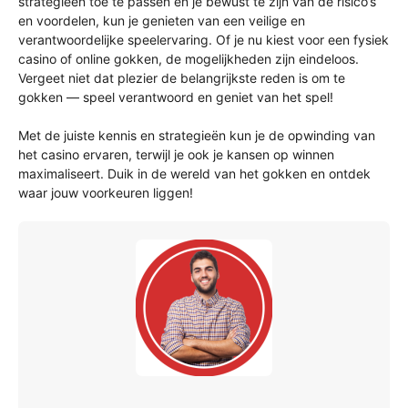
strategieën toe te passen en je bewust te zijn van de risico’s
en voordelen, kun je genieten van een veilige en
verantwoordelijke speelervaring. Of je nu kiest voor een fysiek
casino of online gokken, de mogelijkheden zijn eindeloos.
Vergeet niet dat plezier de belangrijkste reden is om te
gokken — speel verantwoord en geniet van het spel!
Met de juiste kennis en strategieën kun je de opwinding van
het casino ervaren, terwijl je ook je kansen op winnen
maximaliseert. Duik in de wereld van het gokken en ontdek
waar jouw voorkeuren liggen!