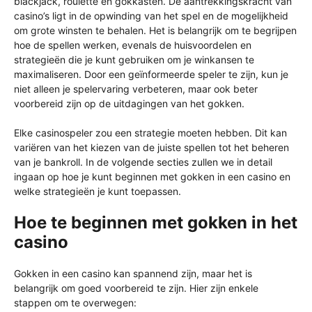
blackjack, roulette en gokkasten. De aantrekkingskracht van
casino’s ligt in de opwinding van het spel en de mogelijkheid
om grote winsten te behalen. Het is belangrijk om te begrijpen
hoe de spellen werken, evenals de huisvoordelen en
strategieën die je kunt gebruiken om je winkansen te
maximaliseren. Door een geïnformeerde speler te zijn, kun je
niet alleen je spelervaring verbeteren, maar ook beter
voorbereid zijn op de uitdagingen van het gokken.
Elke casinospeler zou een strategie moeten hebben. Dit kan
variëren van het kiezen van de juiste spellen tot het beheren
van je bankroll. In de volgende secties zullen we in detail
ingaan op hoe je kunt beginnen met gokken in een casino en
welke strategieën je kunt toepassen.
Hoe te beginnen met gokken in het
casino
Gokken in een casino kan spannend zijn, maar het is
belangrijk om goed voorbereid te zijn. Hier zijn enkele
stappen om te overwegen: