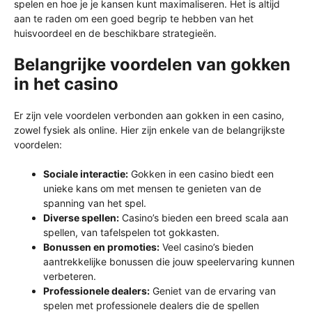
spelen en hoe je je kansen kunt maximaliseren. Het is altijd
aan te raden om een goed begrip te hebben van het
huisvoordeel en de beschikbare strategieën.
Belangrijke voordelen van gokken
in het casino
Er zijn vele voordelen verbonden aan gokken in een casino,
zowel fysiek als online. Hier zijn enkele van de belangrijkste
voordelen:
Sociale interactie:
Gokken in een casino biedt een
unieke kans om met mensen te genieten van de
spanning van het spel.
Diverse spellen:
Casino’s bieden een breed scala aan
spellen, van tafelspelen tot gokkasten.
Bonussen en promoties:
Veel casino’s bieden
aantrekkelijke bonussen die jouw speelervaring kunnen
verbeteren.
Professionele dealers:
Geniet van de ervaring van
spelen met professionele dealers die de spellen