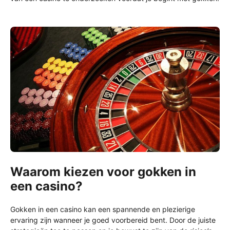
Waarom kiezen voor gokken in
een casino?
Gokken in een casino kan een spannende en plezierige
ervaring zijn wanneer je goed voorbereid bent. Door de juiste