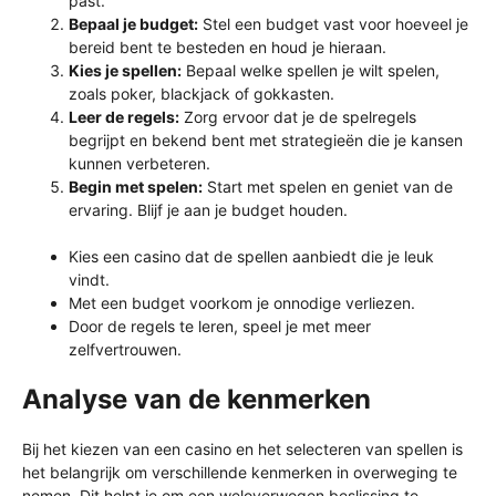
past.
Bepaal je budget:
Stel een budget vast voor hoeveel je
bereid bent te besteden en houd je hieraan.
Kies je spellen:
Bepaal welke spellen je wilt spelen,
zoals poker, blackjack of gokkasten.
Leer de regels:
Zorg ervoor dat je de spelregels
begrijpt en bekend bent met strategieën die je kansen
kunnen verbeteren.
Begin met spelen:
Start met spelen en geniet van de
ervaring. Blijf je aan je budget houden.
Kies een casino dat de spellen aanbiedt die je leuk
vindt.
Met een budget voorkom je onnodige verliezen.
Door de regels te leren, speel je met meer
zelfvertrouwen.
Analyse van de kenmerken
Bij het kiezen van een casino en het selecteren van spellen is
het belangrijk om verschillende kenmerken in overweging te
nemen. Dit helpt je om een weloverwogen beslissing te