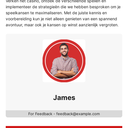
Verken het casino, ontdek de verschillende spellen en
implementeer de strategieën die we hebben besproken om je
speelkansen te maximaliseren. Met de juiste kennis en
voorbereiding kun je niet alleen genieten van een spannend
avontuur, maar ook je kansen op winst aanzienlijk vergroten.
James
For Feedback - feedback@example.com