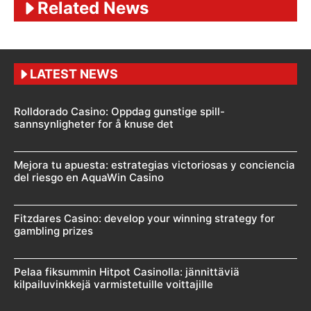
Related News
LATEST NEWS
Rolldorado Casino: Oppdag gunstige spill-
sannsynligheter for å knuse det
Mejora tu apuesta: estrategias victoriosas y conciencia
del riesgo en AquaWin Casino
Fitzdares Casino: develop your winning strategy for
gambling prizes
Pelaa fiksummin Hitpot Casinolla: jännittäviä
kilpailuvinkkejä varmistetuille voittajille