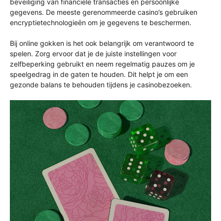
beveiliging van financiële transacties en persoonlijke
gegevens. De meeste gerenommeerde casino’s gebruiken
encryptietechnologieën om je gegevens te beschermen.
Bij online gokken is het ook belangrijk om verantwoord te
spelen. Zorg ervoor dat je de juiste instellingen voor
zelfbeperking gebruikt en neem regelmatig pauzes om je
speelgedrag in de gaten te houden. Dit helpt je om een
gezonde balans te behouden tijdens je casinobezoeken.