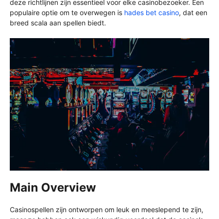
deze richtlijnen zijn essentieel voor elke casinobezoeker. Een
populaire optie om te overwegen is
hades bet casino
, dat een
breed scala aan spellen biedt.
Main Overview
Casinospellen zijn ontworpen om leuk en meeslepend te zijn,