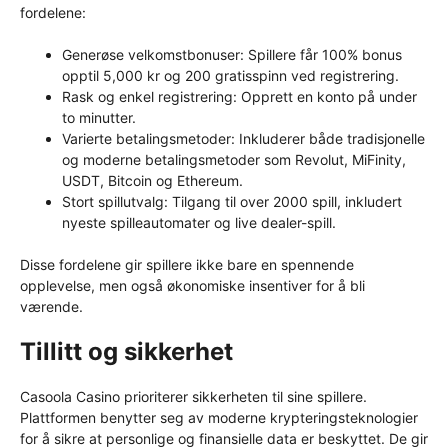
fordelene:
Generøse velkomstbonuser: Spillere får 100% bonus
opptil 5,000 kr og 200 gratisspinn ved registrering.
Rask og enkel registrering: Opprett en konto på under
to minutter.
Varierte betalingsmetoder: Inkluderer både tradisjonelle
og moderne betalingsmetoder som Revolut, MiFinity,
USDT, Bitcoin og Ethereum.
Stort spillutvalg: Tilgang til over 2000 spill, inkludert
nyeste spilleautomater og live dealer-spill.
Disse fordelene gir spillere ikke bare en spennende
opplevelse, men også økonomiske insentiver for å bli
værende.
Tillitt og sikkerhet
Casoola Casino prioriterer sikkerheten til sine spillere.
Plattformen benytter seg av moderne krypteringsteknologier
for å sikre at personlige og finansielle data er beskyttet. De gir