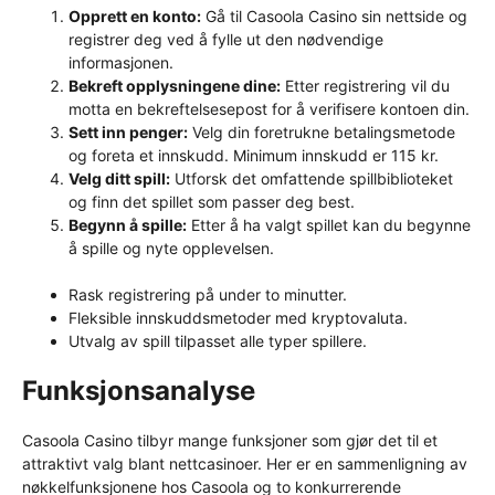
Opprett en konto:
Gå til Casoola Casino sin nettside og
registrer deg ved å fylle ut den nødvendige
informasjonen.
Bekreft opplysningene dine:
Etter registrering vil du
motta en bekreftelsesepost for å verifisere kontoen din.
Sett inn penger:
Velg din foretrukne betalingsmetode
og foreta et innskudd. Minimum innskudd er 115 kr.
Velg ditt spill:
Utforsk det omfattende spillbiblioteket
og finn det spillet som passer deg best.
Begynn å spille:
Etter å ha valgt spillet kan du begynne
å spille og nyte opplevelsen.
Rask registrering på under to minutter.
Fleksible innskuddsmetoder med kryptovaluta.
Utvalg av spill tilpasset alle typer spillere.
Funksjonsanalyse
Casoola Casino tilbyr mange funksjoner som gjør det til et
attraktivt valg blant nettcasinoer. Her er en sammenligning av
nøkkelfunksjonene hos Casoola og to konkurrerende