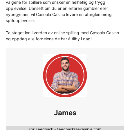
valgene for spillere som ønsker en helhetlig og trygg
opplevelse. Uansett om du er en erfaren gambler eller
nybegynner, vil Casoola Casino levere en uforglemmelig
spillopplevelse.
Ta steget inn i verden av online spilling med Casoola Casino
og oppdag alle fordelene de har å tilby i dag!
James
For Feedback - feedback@example.com