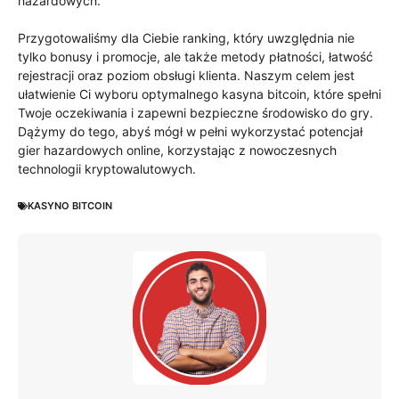
hazardowych.
Przygotowaliśmy dla Ciebie ranking, który uwzględnia nie
tylko bonusy i promocje, ale także metody płatności, łatwość
rejestracji oraz poziom obsługi klienta. Naszym celem jest
ułatwienie Ci wyboru optymalnego kasyna bitcoin, które spełni
Twoje oczekiwania i zapewni bezpieczne środowisko do gry.
Dążymy do tego, abyś mógł w pełni wykorzystać potencjał
gier hazardowych online, korzystając z nowoczesnych
technologii kryptowalutowych.
KASYNO BITCOIN