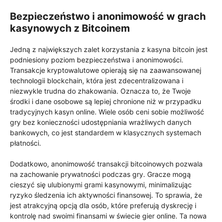
Bezpieczeństwo i anonimowość w grach
kasynowych z Bitcoinem
Jedną z największych zalet korzystania z kasyna bitcoin jest
podniesiony poziom bezpieczeństwa i anonimowości.
Transakcje kryptowalutowe opierają się na zaawansowanej
technologii blockchain, która jest zdecentralizowana i
niezwykle trudna do zhakowania. Oznacza to, że Twoje
środki i dane osobowe są lepiej chronione niż w przypadku
tradycyjnych kasyn online. Wiele osób ceni sobie możliwość
gry bez konieczności udostępniania wrażliwych danych
bankowych, co jest standardem w klasycznych systemach
płatności.
Dodatkowo, anonimowość transakcji bitcoinowych pozwala
na zachowanie prywatności podczas gry. Gracze mogą
cieszyć się ulubionymi grami kasynowymi, minimalizując
ryzyko śledzenia ich aktywności finansowej. To sprawia, że
jest atrakcyjną opcją dla osób, które preferują dyskrecję i
kontrolę nad swoimi finansami w świecie gier online. Ta nowa