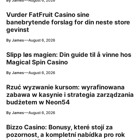
By
James
August 6, 2026
Vurder FatFruit Casino sine
banebrytende forslag for din neste store
gevinst
—
By
James
August 6, 2026
Slipp løs magien: Din guide til å vinne hos
Magical Spin Casino
—
By
James
August 6, 2026
Rzuć wyzwanie kursom: wyrafinowana
zabawa w kasynie i strategia zarządzania
budżetem w Neon54
—
By
James
August 6, 2026
Bizzo Casino: Bonusy, které stojí za
pozornost, a kompletní nabídka pro rok