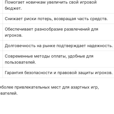
Помогает новичкам увеличить свой игровой
бюджет.
Снижает риски потерь, возвращая часть средств.
Обеспечивает разнообразие развлечений для
игроков.
Долговечность на рынке подтверждает надежность.
Современные методы оплаты, удобные для
пользователей.
Гарантия безопасности и правовой защиты игроков.
иболее привлекательных мест для азартных игр,
вателей.