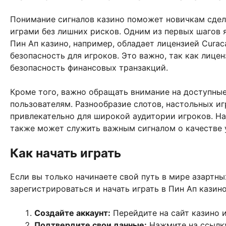
Понимание сигналов казино поможет новичкам сдел
играми без лишних рисков. Одним из первых шагов я
Пин Ап казино, например, обладает лицензией Curac
безопасность для игроков. Это важно, так как лице
безопасность финансовых транзакций.
Кроме того, важно обращать внимание на доступные
пользователям. Разнообразие слотов, настольных иг
привлекательно для широкой аудитории игроков. На
также может служить важным сигналом о качестве у
Как начать играть
Если вы только начинаете свой путь в мире азартны
зарегистрироваться и начать играть в Пин Ап казино
Создайте аккаунт:
Перейдите на сайт казино 
Подтвердите свои данные:
Нажмите на ссылку