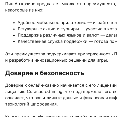
Пин Ап казино предлагает множество преимуществ, 
некоторые из них:
Удобное мобильное приложение — играйте в л
Регулярные акции и турниры — участие в кот
Поддержка различных языков и валют — дела
Качественная служба поддержки — готова пом
Эти преимущества подчеркивают приверженность Пи
и разработки инновационных решений для игры.
Доверие и безопасность
Доверие к онлайн-казино начинается с его лицензии
лицензию Curacao eGaming, что подтверждает его л
означает, что ваши личные данные и финансовая 
технологий шифрования.
Кроме того, профессиональная служба поддержки кл