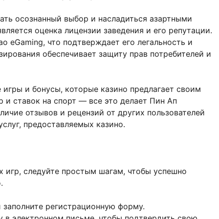
ать осознанный выбор и насладиться азартными
вляется оценка лицензии заведения и его репутации.
ao eGaming, что подтверждает его легальность и
нзирования обеспечивает защиту прав потребителей и
 игры и бонусы, которые казино предлагает своим
р и ставок на спорт — все это делает Пин Ап
личие отзывов и рецензий от других пользователей
слуг, предоставляемых казино.
х игр, следуйте простым шагам, чтобы успешно
.
и заполните регистрационную форму.
 в электронном письме, чтобы подтвердить свою