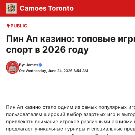
Skip
Camoes Toronto
to
content
PUBLIC
Пин Ап казино: топовые игр
спорт в 2026 году
By:
James
On: Wednesday, June 24, 2026 8:54 AM
Пин Ап казино стало одним из самых популярных иг
пользователям широкий выбор азартных игр и выгод
привлекать внимание игроков различными акциями 
предлагает уникальные турниры и специальные пред