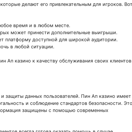
которые делают его привлекательным для игроков. Во
юбое время и в любом месте.
орых может принести дополнительные выигрыши.
ет платформу доступной для широкой аудитории.
очь в любой ситуации.
н Ап казино к качеству обслуживания своих клиентов
 и защиты данных пользователей. Пин Ап казино имеет
егальность и соблюдение стандартов безопасности. Эт
информация защищены с помощью современных
иентов всегда готова оказать помощь в случае