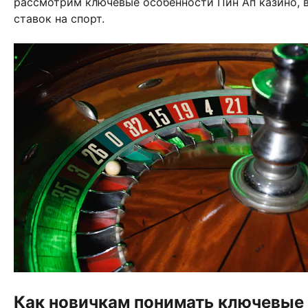
рассмотрим ключевые особенности Пин Ап казино, 
ставок на спорт.
Как новичкам понимать ключевые