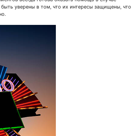
 быть уверены в том, что их интересы защищены, что
но.