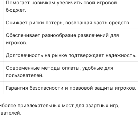
Помогает новичкам увеличить свой игровой
бюджет.
Снижает риски потерь, возвращая часть средств.
Обеспечивает разнообразие развлечений для
игроков.
Долговечность на рынке подтверждает надежность.
Современные методы оплаты, удобные для
пользователей.
Гарантия безопасности и правовой защиты игроков.
иболее привлекательных мест для азартных игр,
вателей.