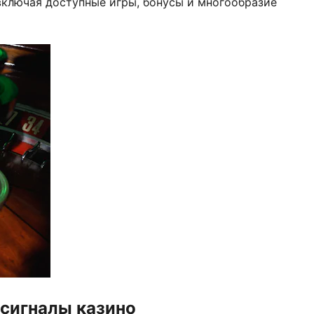
включая доступные игры, бонусы и многообразие
 сигналы казино