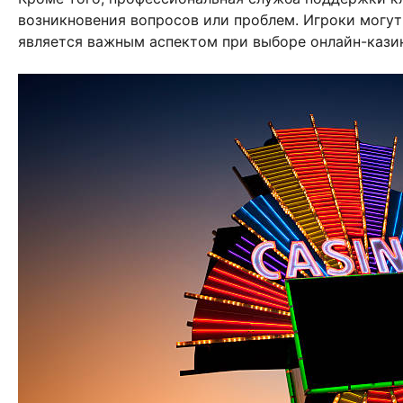
возникновения вопросов или проблем. Игроки могут
является важным аспектом при выборе онлайн-кази