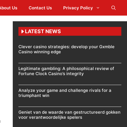
About Us
Contact Us
Privacy Policy
LATEST NEWS
Clever casino strategies: develop your Gxmble
Casino winning edge
Legitimate gambling: A philosophical review of
Fortune Clock Casino’s integrity
Analyze your game and challenge rivals for a
triumphant win
Geniet van de waarde van gestructureerd gokken
voor verantwoordelijke spelers
ы