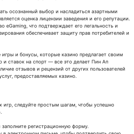
ать осознанный выбор и насладиться азартными
вляется оценка лицензии заведения и его репутации.
ao eGaming, что подтверждает его легальность и
нзирования обеспечивает защиту прав потребителей и
 игры и бонусы, которые казино предлагает своим
р и ставок на спорт — все это делает Пин Ап
личие отзывов и рецензий от других пользователей
слуг, предоставляемых казино.
х игр, следуйте простым шагам, чтобы успешно
.
и заполните регистрационную форму.
 в электронном письме, чтобы подтвердить свою