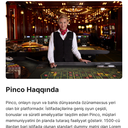
Pinco Haqqında
Pinco, onlayn oyun və bahis dünyasında özünəməxsus yeri
olan bir platformadır. İstifadəçilərinə geniş oyun çeşidi,
bonuslar və sürətli əməliyyatlar təqdim edən Pinco, müştəri
məmnuniyyətini ön planda tutaraq fəaliyyət göstərir. 1500-cü
illərdən bəri istifadə olunan standart dummy mətni olan Lorem