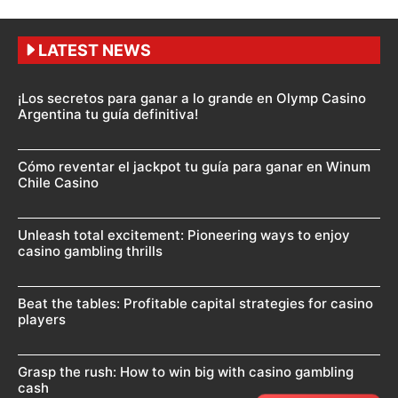
LATEST NEWS
¡Los secretos para ganar a lo grande en Olymp Casino
Argentina tu guía definitiva!
Cómo reventar el jackpot tu guía para ganar en Winum
Chile Casino
Unleash total excitement: Pioneering ways to enjoy
casino gambling thrills
Beat the tables: Profitable capital strategies for casino
players
Grasp the rush: How to win big with casino gambling
cash