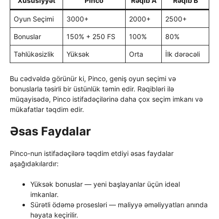
Xüsusiyyət
Pinco
Rəqib A
Rəqib B
Oyun Seçimi
3000+
2000+
2500+
Bonuslar
150% + 250 FS
100%
80%
Təhlükəsizlik
Yüksək
Orta
İlk dərəcəli
Bu cədvəldə görünür ki, Pinco, geniş oyun seçimi və
bonuslarla təsirli bir üstünlük təmin edir. Rəqibləri ilə
müqayisədə, Pinco istifadəçilərinə daha çox seçim imkanı və
mükafatlar təqdim edir.
Əsas Faydalar
Pinco-nun istifadəçilərə təqdim etdiyi əsas faydalar
aşağıdakılardır:
Yüksək bonuslar — yeni başlayanlar üçün ideal
imkanlar.
Sürətli ödəmə prosesləri — maliyyə əməliyyatları anında
həyata keçirilir.