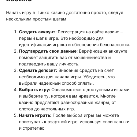
Начать игру в Пинко казино достаточно просто, следуя
нескольким простым шагам:
Создать аккаунт:
Регистрация на сайте казино –
первый шаг к игре. Это необходимо для
идентификации игрока и обеспечения безопасности.
Подтвердить свои данные:
Верификация аккаунта
поможет защитить вас от мошенничества и
подтвердить вашу личность.
Сделать депозит:
Внесение средств на счет
необходимо для начала игры. Убедитесь, что
выбрали надежный способ оплаты.
Выбрать игру:
Ознакомьтесь с доступными играми
и выберите ту, которая вам нравится. Многие
казино предлагают разнообразные жанры, от
слотов до настольных игр.
Начать играть:
После выбора игры вы можете
приступать к азартной игре, используя свои навыки
и стратегию.