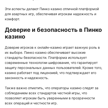
Эти аспекты делают Пинко казино отличной платформой
для азартных игр, обеспечивая игрокам надежность и
комфорт.
Доверие и безопасность в Пинко
казино
Доверие игроков к онлайн-казино играет важную роль в
их выборе. Пинко казино обеспечивает высокие
стандарты безопасности. Платформа использует
современные технологии шифрования, что гарантирует
защиту персональных данных пользователей. Кроме того,
казино работает под лицензией, что подтверждает его
законность и надежность.
Также важно отметить, что операторы казино следят за
соблюдением всех стандартов честной игры, что
позволяет игрокам быть уверенными в прозрачности
всех операций и честности игр.