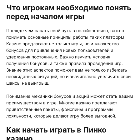
Что игрокам необходимо понять
перед началом игры
Прежде чем начать свой путь в онлайн-казино, важно
понимать основные принципы работы таких платформ.
Казино предлагают не только игры, но и множество
бонусов для привлечения новых пользователей и
удержания постоянных. Важно изучить условия
получения бонусов, а также правила проведения игр.
Знание этих аспектов поможет вам не только избежать
неожиданных ситуаций, но и значительно увеличить свои
шансы на выигрыш.
Понимание механики бонусов и акций может стать вашим
преимуществом в игре. Многие казино предлагают
приветственные пакеты, фриспины и программы
лояльности, которые делают игру более выгодной.
Как начать играть в Пинко
казино