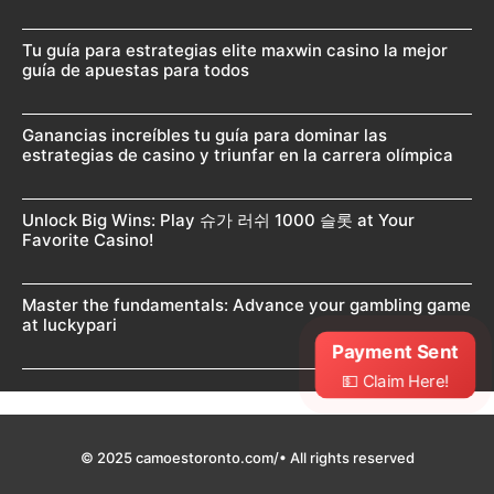
Tu guía para estrategias elite maxwin casino la mejor
guía de apuestas para todos
Ganancias increíbles tu guía para dominar las
estrategias de casino y triunfar en la carrera olímpica
Unlock Big Wins: Play 슈가 러쉬 1000 슬롯 at Your
Favorite Casino!
Master the fundamentals: Advance your gambling game
at luckypari
Payment Sent
💵 Claim Here!
© 2025 camoestoronto.com/• All rights reserved