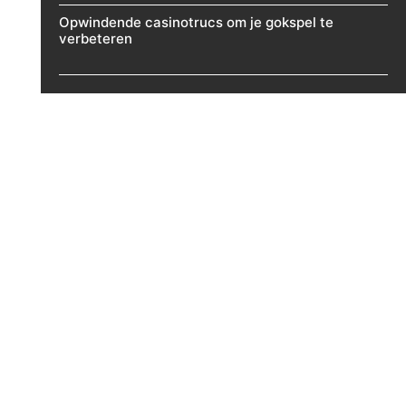
Opwindende casinotrucs om je gokspel te
verbeteren