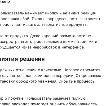
ением.
Пользователь нажимает кнопку и не видит реакции
произошла сбой. Такая неопределенность заставляет
 приступает искать альтернативные продукты.
нию от продукта. Даже хороший возможности не
распространяют отрицательными комментариями и
удшается из-за недоработок в интерфейсе.
риятия решения
дёжных отношений с клиентами. Человек стремится
о случается с данными после передачи. Откровенные
становку обоюдного уважения. Скрытые процессы
р о покупке. Пользователь замечает полную
ровка расходов помогает оценить обоснованность