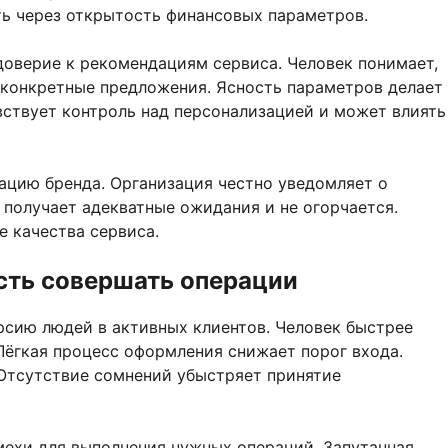
ь через открытость финансовых параметров.
доверие к рекомендациям сервиса. Человек понимает,
 конкретные предложения. Ясность параметров делает
ствует контроль над персонализацией и может влиять
ацию бренда. Организация честно уведомляет о
 получает адекватные ожидания и не огорчается.
е качества сервиса.
ость совершать операции
сию людей в активных клиентов. Человек быстрее
 Лёгкая процесс оформления снижает порог входа.
Отсутствие сомнений убыстряет принятие
мехи для выполнения нужных операций. Запутанная