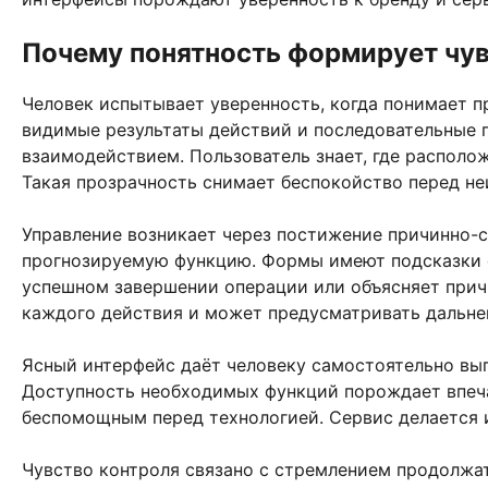
Почему понятность формирует чув
Человек испытывает уверенность, когда понимает п
видимые результаты действий и последовательные 
взаимодействием. Пользователь знает, где располож
Такая прозрачность снимает беспокойство перед не
Управление возникает через постижение причинно-с
прогнозируемую функцию. Формы имеют подсказки 
успешном завершении операции или объясняет прич
каждого действия и может предусматривать дальне
Ясный интерфейс даёт человеку самостоятельно вы
Доступность необходимых функций порождает впеча
беспомощным перед технологией. Сервис делается и
Чувство контроля связано с стремлением продолжат