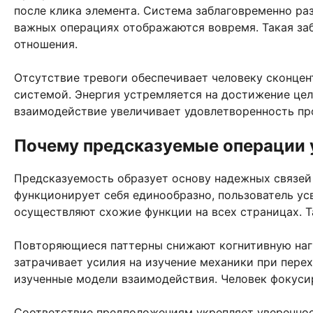
после клика элемента. Система заблаговременно ра
важных операциях отображаются вовремя. Такая заб
отношения.
Отсутствие тревоги обеспечивает человеку сконцент
системой. Энергия устремляется на достижение цели
взаимодействие увеличивает удовлетворенность пр
Почему предсказуемые операции 
Предсказуемость образует основу надежных связей
функционирует себя единообразно, пользователь у
осуществляют схожие функции на всех страницах. 
Повторяющиеся паттерны снижают когнитивную наг
затрачивает усилия на изучение механики при пер
изученные модели взаимодействия. Человек фокусиру
Соответствие предположениям укрепляет уверенност