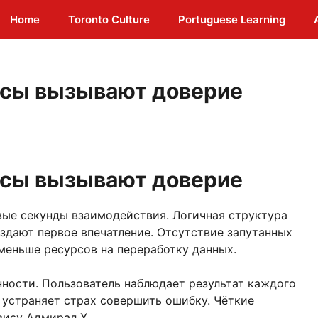
Home
Toronto Culture
Portuguese Learning
йсы вызывают доверие
йсы вызывают доверие
вые секунды взаимодействия. Логичная структура
оздают первое впечатление. Отсутствие запутанных
меньше ресурсов на переработку данных.
ости. Пользователь наблюдает результат каждого
 устраняет страх совершить ошибку. Чёткие
вису Адмирал Х.