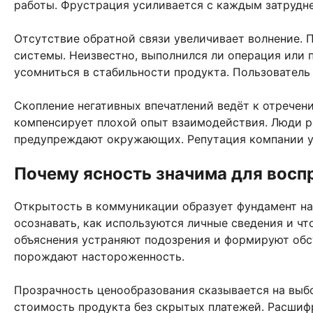
работы. Фрустрация усиливается с каждым затрудн
Отсутствие обратной связи увеличивает волнение. 
системы. Неизвестно, выполнился ли операция или 
усомниться в стабильности продукта. Пользователь
Скопление негативных впечатлений ведёт к отрече
компенсирует плохой опыт взаимодействия. Люди 
предупреждают окружающих. Репутация компании ух
Почему ясность значима для восп
Открытость в коммуникации образует фундамент на
осознавать, как используются личные сведения и чт
объяснения устраняют подозрения и формируют об
порождают настороженность.
Прозрачность ценообразования сказывается на выбо
стоимость продукта без скрытых платежей. Расшиф