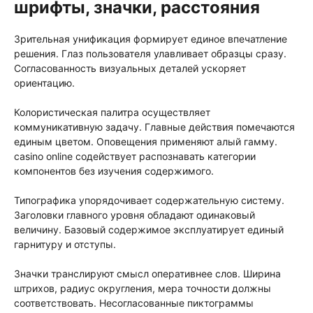
шрифты, значки, расстояния
Зрительная унификация формирует единое впечатление
решения. Глаз пользователя улавливает образцы сразу.
Согласованность визуальных деталей ускоряет
ориентацию.
Колористическая палитра осуществляет
коммуникативную задачу. Главные действия помечаются
единым цветом. Оповещения применяют алый гамму.
casino online содействует распознавать категории
компонентов без изучения содержимого.
Типографика упорядочивает содержательную систему.
Заголовки главного уровня обладают одинаковый
величину. Базовый содержимое эксплуатирует единый
гарнитуру и отступы.
Значки транслируют смысл оперативнее слов. Ширина
штрихов, радиус округления, мера точности должны
соответствовать. Несогласованные пиктограммы