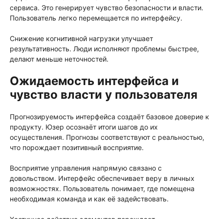
сервиса. Это генерирует чувство безопасности и власти.
Пользователь легко перемещается по интерфейсу.
Снижение когнитивной нагрузки улучшает
результативность. Люди исполняют проблемы быстрее,
делают меньше неточностей.
Ожидаемость интерфейса и
чувство власти у пользователя
Прогнозируемость интерфейса создаёт базовое доверие к
продукту. Юзер осознаёт итоги шагов до их
осуществления. Прогнозы соответствуют с реальностью,
что порождает позитивный восприятие.
Восприятие управления напрямую связано с
довольством. Интерфейс обеспечивает веру в личных
возможностях. Пользователь понимает, где помещена
необходимая команда и как её задействовать.