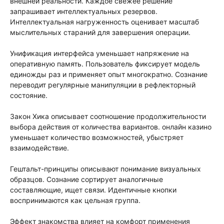
внешней реальности. Каждое свежее решение
запрашивает интеллектуальных резервов.
Интеллектуальная нагруженность оценивает масштаб
мыслительных стараний для завершения операции.
Унификация интерфейса уменьшает напряжение на
оперативную память. Пользователь фиксирует модель
единожды раз и применяет опыт многократно. Сознание
переводит регулярные манипуляции в рефлекторный
состояние.
Закон Хика описывает соотношение продолжительности
выбора действия от количества вариантов. онлайн казино
уменьшает количество возможностей, убыстряет
взаимодействие.
Гештальт-принципы описывают понимание визуальных
образцов. Сознание сортирует аналогичные
составляющие, ищет связи. Идентичные кнопки
воспринимаются как цельная группа.
Эффект знакомства влияет на комфорт применения