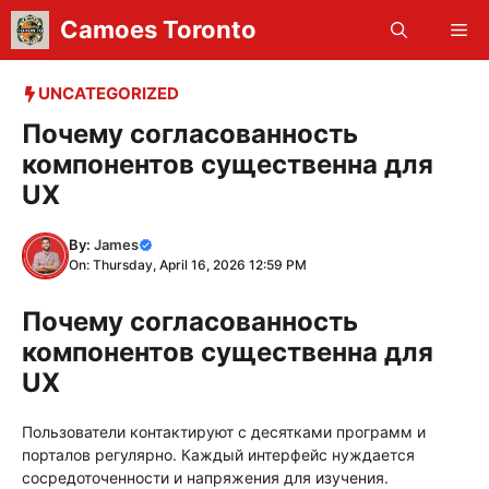
Skip
Camoes Toronto
Me
to
content
UNCATEGORIZED
Почему согласованность
компонентов существенна для
UX
By:
James
On: Thursday, April 16, 2026 12:59 PM
Почему согласованность
компонентов существенна для
UX
Пользователи контактируют с десятками программ и
порталов регулярно. Каждый интерфейс нуждается
сосредоточенности и напряжения для изучения.