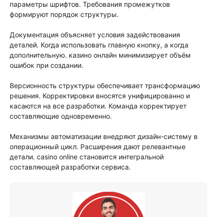
параметры шрифтов. Требования промежутков
формируют порядок структуры.
Документация объясняет условия задействования
деталей. Когда использовать главную кнопку, а когда
дополнительную. казино онлайн минимизирует объём
ошибок при создании.
Версионность структуры обеспечивает трансформацию
решения. Корректировки вносятся унифицированно и
касаются на все разработки. Команда корректирует
составляющие одновременно.
Механизмы автоматизации внедряют дизайн-систему в
операционный цикл. Расширения дают релевантные
детали. casino online становится интегральной
составляющей разработки сервиса.