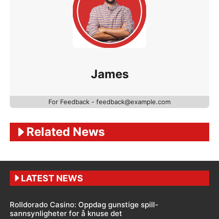
James
For Feedback - feedback@example.com
Related News
LATEST NEWS
Rolldorado Casino: Oppdag gunstige spill-
sannsynligheter for å knuse det