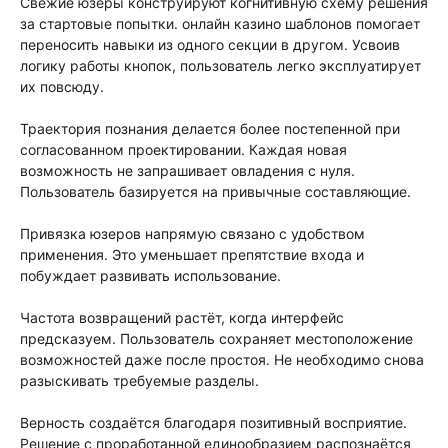
Свежие юзеры конструируют когнитивную схему решения
за стартовые попытки. онлайн казино шаблонов помогает
переносить навыки из одного секции в другом. Усвоив
логику работы кнопок, пользователь легко эксплуатирует
их повсюду.
Траектория познания делается более постепенной при
согласованном проектировании. Каждая новая
возможность не запрашивает овладения с нуля.
Пользователь базируется на привычные составляющие.
Привязка юзеров напрямую связано с удобством
применения. Это уменьшает препятствие входа и
побуждает развивать использование.
Частота возвращений растёт, когда интерфейс
предсказуем. Пользователь сохраняет местоположение
возможностей даже после простоя. Не необходимо снова
разыскивать требуемые разделы.
Верность создаётся благодаря позитивный восприятие.
Решение с проработанной единообразием распознаётся