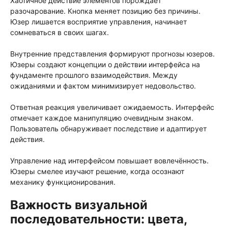
Хаотичное действие элементов порождает
разочарование. Кнопка меняет позицию без причины.
Юзер лишается восприятие управления, начинает
сомневаться в своих шагах.
Внутренние представления формируют прогнозы юзеров.
Юзеры создают концепции о действии интерфейса на
фундаменте прошлого взаимодействия. Между
ожиданиями и фактом минимизирует недовольство.
Ответная реакция увеличивает ожидаемость. Интерфейс
отмечает каждое манипуляцию очевидным знаком.
Пользователь обнаруживает последствие и адаптирует
действия.
Управление над интерфейсом повышает вовлечённость.
Юзеры смелее изучают решение, когда осознают
механику функционирования.
Важность визуальной
последовательности: цвета,