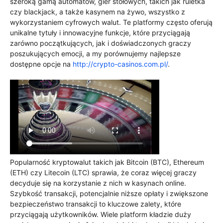
szeroką gamą automatów, gier stołowych, takich jak ruletka
czy blackjack, a także kasynem na żywo, wszystko z
wykorzystaniem cyfrowych walut. Te platformy często oferują
unikalne tytuły i innowacyjne funkcje, które przyciągają
zarówno początkujących, jak i doświadczonych graczy
poszukujących emocji, a my porównujemy najlepsze
dostępne opcje na
http://crypto-casinos.com.pl/
.
Popularność kryptowalut takich jak Bitcoin (BTC), Ethereum
(ETH) czy Litecoin (LTC) sprawia, że coraz więcej graczy
decyduje się na korzystanie z nich w kasynach online.
Szybkość transakcji, potencjalnie niższe opłaty i zwiększone
bezpieczeństwo transakcji to kluczowe zalety, które
przyciągają użytkowników. Wiele platform kładzie duży