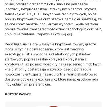
online, oferując graczom z Polski unikalne połączenie
innowacji, bezpieczeństwa i atrakcyjnych nagród. Szybkie
transakcje w BTC, ETH i innych walutach cyfrowych, hojne
bonusy kryptowalutowe oraz szeroka gama gier sprawiają, że
są one coraz bardziej popularnym wyborem. Wiele platform
oferuje również transparentność dzięki technologii blockchain,
co buduje zaufanie i zapewnia uczciwą grę.
Decydując się na grę w kasynie kryptowalutowym, gracze
mogą liczyć na doświadczenie, które jest zarówno
ekscytujące, jak i wygodne. Od atrakcyjnych pakietów
startowych, poprzez realne korzyści z korzystania z
kryptowalut, aż po możliwość gry na urządzeniach mobilnych
– te platformy dostarczają wszystko, czego potrzebuje
nowoczesny entuzjasta hazardu online. Warto eksplorować
dostępne opcje i znaleźć kasyno, które najlepiej odpowiada
indywidualnym preferencjom.
CRYPTO CASINOS