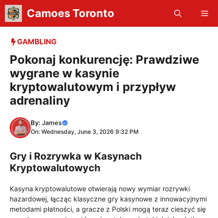
Skip
Camoes Toronto
Me
to
content
GAMBLING
Pokonaj konkurencję: Prawdziwe
wygrane w kasynie
kryptowalutowym i przypływ
adrenaliny
By:
James
On: Wednesday, June 3, 2026 9:32 PM
Gry i Rozrywka w Kasynach
Kryptowalutowych
Kasyna kryptowalutowe otwierają nowy wymiar rozrywki
hazardowej, łącząc klasyczne gry kasynowe z innowacyjnymi
metodami płatności, a gracze z Polski mogą teraz cieszyć się