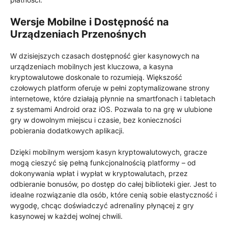
Wersje Mobilne i Dostępność na
Urządzeniach Przenośnych
W dzisiejszych czasach dostępność gier kasynowych na
urządzeniach mobilnych jest kluczowa, a kasyna
kryptowalutowe doskonale to rozumieją. Większość
czołowych platform oferuje w pełni zoptymalizowane strony
internetowe, które działają płynnie na smartfonach i tabletach
z systemami Android oraz iOS. Pozwala to na grę w ulubione
gry w dowolnym miejscu i czasie, bez konieczności
pobierania dodatkowych aplikacji.
Dzięki mobilnym wersjom kasyn kryptowalutowych, gracze
mogą cieszyć się pełną funkcjonalnością platformy – od
dokonywania wpłat i wypłat w kryptowalutach, przez
odbieranie bonusów, po dostęp do całej biblioteki gier. Jest to
idealne rozwiązanie dla osób, które cenią sobie elastyczność i
wygodę, chcąc doświadczyć adrenaliny płynącej z gry
kasynowej w każdej wolnej chwili.