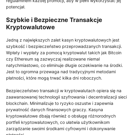
regulaminem każdej promocji, aby w pełni wykorzystać jej
potencjał.
Szybkie i Bezpieczne Transakcje
Kryptowalutowe
Jedną z największych zalet kasyn kryptowalutowych jest
szybkość i bezpieczeństwo przeprowadzanych transakcji.
Wpłaty i wypłaty za pomocą kryptowalut takich jak Bitcoin
czy Ethereum są zazwyczaj realizowane niemal
natychmiastowo, co eliminuje długie oczekiwanie na środki.
Jest to ogromna przewaga nad tradycyjnymi metodami
płatności, które mogą trwać kilka dni roboczych.
Bezpieczeństwo transakcji w kryptowalutach opiera się na
zaawansowanej technologii szyfrowania i decentralizacji sieci
blockchain. Minimalizuje to ryzyko oszustw i zapewnia
prywatność danych finansowych graczy. Kasyna
kryptowalutowe dbają również o obsługę różnorodnych
portfeli kryptowalutowych, co ułatwia użytkownikom
zarządzanie swoimi środkami cyfrowymi i dokonywanie
płatności.