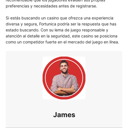
preferencias y necesidades antes de registrarse.
Si estás buscando un casino que ofrezca una experiencia
diversa y segura, Fortunica podría ser la respuesta que has
estado buscando. Con su lema de juego responsable y
atención al detalle en la seguridad, este casino se posiciona
como un competidor fuerte en el mercado del juego en línea.
James