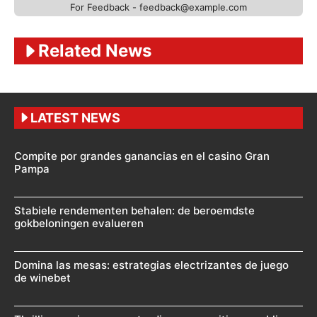
For Feedback - feedback@example.com
Related News
LATEST NEWS
Compite por grandes ganancias en el casino Gran
Pampa
Stabiele rendementen behalen: de beroemdste
gokbeloningen evalueren
Domina las mesas: estrategias electrizantes de juego
de winebet