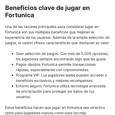
Beneficios clave de jugar en
Fortunica
Una de las razones principales para considerar jugar en
Fortunica son sus múltiples beneficios que mejoran la
experiencia de los usuarios. Además de la amplia selección de
juegos, el casino ofrece características que destacan su valor:
Gran selección de juegos: Con más de 5,000 opciones,
los jugadores siempre encontrarán algo que les guste.
Pagos rápidos: Fortunica permite transacciones
rápidas, especialmente con criptomonedas.
Programa VIP: Los jugadores leales pueden acceder a
beneficios exclusivos y mejores recompensas.
Entorno seguro: Fortunica utiliza tecnología avanzada
de encriptación para proteger los datos de tus
usuarios.
Estos beneficios hacen que jugar en Fortunica sea atractivo
tanto para jugadores nuevos como para los más