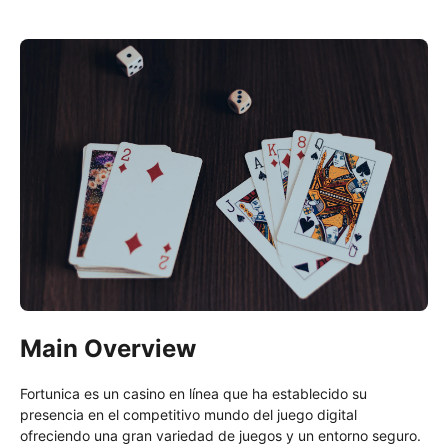
Main Overview
Fortunica es un casino en línea que ha establecido su
presencia en el competitivo mundo del juego digital
ofreciendo una gran variedad de juegos y un entorno seguro.