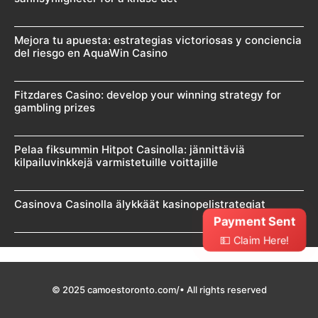
Mejora tu apuesta: estrategias victoriosas y conciencia
del riesgo en AquaWin Casino
Fitzdares Casino: develop your winning strategy for
gambling prizes
Pelaa fiksummin Hitpot Casinolla: jännittäviä
kilpailuvinkkejä varmistetuille voittajille
Casinova Casinolla älykkäät kasinopelistrategiat
Payment Sent
💵 Claim Here!
© 2025 camoestoronto.com/• All rights reserved