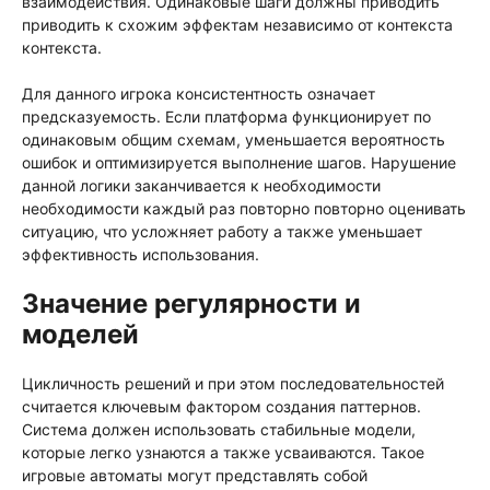
взаимодействия. Одинаковые шаги должны приводить
приводить к схожим эффектам независимо от контекста
контекста.
Для данного игрока консистентность означает
предсказуемость. Если платформа функционирует по
одинаковым общим схемам, уменьшается вероятность
ошибок и оптимизируется выполнение шагов. Нарушение
данной логики заканчивается к необходимости
необходимости каждый раз повторно повторно оценивать
ситуацию, что усложняет работу а также уменьшает
эффективность использования.
Значение регулярности и
моделей
Цикличность решений и при этом последовательностей
считается ключевым фактором создания паттернов.
Система должен использовать стабильные модели,
которые легко узнаются а также усваиваются. Такое
игровые автоматы могут представлять собой