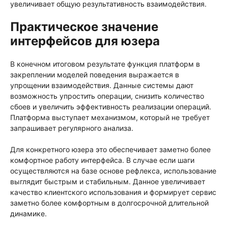
увеличивает общую результативность взаимодействия.
Практическое значение
интерфейсов для юзера
В конечном итоговом результате функция платформ в
закреплении моделей поведения выражается в
упрощении взаимодействия. Данные системы дают
возможность упростить операции, снизить количество
сбоев и увеличить эффективность реализации операций.
Платформа выступает механизмом, который не требует
запрашивает регулярного анализа.
Для конкретного юзера это обеспечивает заметно более
комфортное работу интерфейса. В случае если шаги
осуществляются на базе основе рефлекса, использование
выглядит быстрым и стабильным. Данное увеличивает
качество клиентского использования и формирует сервис
заметно более комфортным в долгосрочной длительной
динамике.