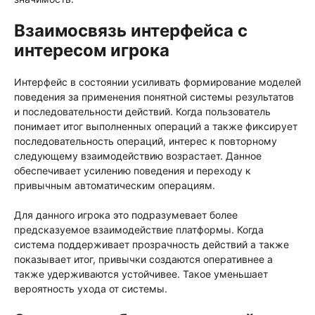
Взаимосвязь интерфейса с
интересом игрока
Интерфейс в состоянии усиливать формирование моделей
поведения за применения понятной системы результатов
и последовательности действий. Когда пользователь
понимает итог выполненных операций а также фиксирует
последовательность операций, интерес к повторному
следующему взаимодействию возрастает. Данное
обеспечивает усилению поведения и переходу к
привычным автоматическим операциям.
Для данного игрока это подразумевает более
предсказуемое взаимодействие платформы. Когда
система поддерживает прозрачность действий а также
показывает итог, привычки создаются оперативнее а
также удерживаются устойчивее. Такое уменьшает
вероятность ухода от системы.