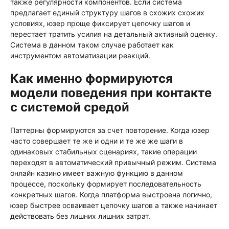
также регулярности компонентов. Если система
предлагает единый структуру шагов в схожих схожих
условиях, юзер проще фиксирует цепочку шагов и
перестает тратить усилия на детальный активный оценку.
Система в данном таком случае работает как
инструментом автоматизации реакций.
Как именно формируются
модели поведения при контакте
с системой средой
Паттерны формируются за счет повторение. Когда юзер
часто совершает те же и одни и те же же шаги в
одинаковых стабильных сценариях, такие операции
переходят в автоматический привычный режим. Система
онлайн казино имеет важную функцию в данном
процессе, поскольку формирует последовательность
конкретных шагов. Когда платформа выстроена логично,
юзер быстрее осваивает цепочку шагов а также начинает
действовать без лишних лишних затрат.