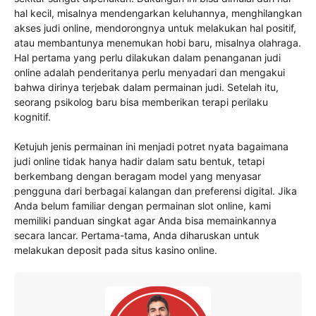
hal kecil, misalnya mendengarkan keluhannya, menghilangkan
akses judi online, mendorongnya untuk melakukan hal positif,
atau membantunya menemukan hobi baru, misalnya olahraga.
Hal pertama yang perlu dilakukan dalam penanganan judi
online adalah penderitanya perlu menyadari dan mengakui
bahwa dirinya terjebak dalam permainan judi. Setelah itu,
seorang psikolog baru bisa memberikan terapi perilaku
kognitif.
Ketujuh jenis permainan ini menjadi potret nyata bagaimana
judi online tidak hanya hadir dalam satu bentuk, tetapi
berkembang dengan beragam model yang menyasar
pengguna dari berbagai kalangan dan preferensi digital. Jika
Anda belum familiar dengan permainan slot online, kami
memiliki panduan singkat agar Anda bisa memainkannya
secara lancar. Pertama-tama, Anda diharuskan untuk
melakukan deposit pada situs kasino online.