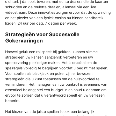
dichterbij dan ooit tevoren, met echte dealers die de kaarten
schudden en de roulette draaien, allemaal via een live
videostream. Deze innovaties zorgen ervoor dat de opwinding
en het plezier van een fysiek casino nu binnen handbereik
liggen, 24 uur per dag, 7 dagen per week.
Strategieën voor Succesvolle
Gokervaringen
Hoewel geluk een rol speelt bij gokken, kunnen slimme
strategieën uw kansen aanzienlijk verbeteren en uw
speelervaring plezieriger maken. Het is cruciaal om de
spelregels volledig te begrijpen voordat u begint met spelen.
Voor spellen als blackjack en poker zijn er bewezen
strategieën die u kunt toepassen om de huisvoordeel te
verminderen. Het managen van uw bankroll is eveneens van
essentieel belang; stel een budget in en houd u daaraan om
ervoor te zorgen dat u verantwoord speelt en uw verliezen
beperkt.
Het kiezen van de juiste spellen is ook een belangrijk