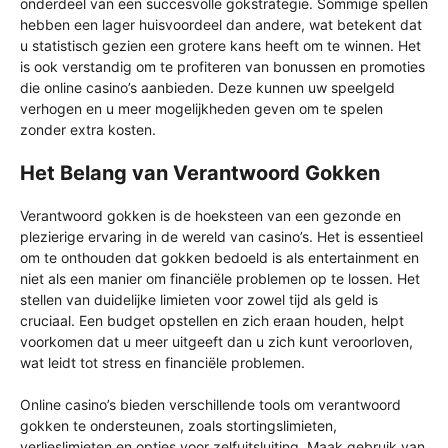
onderdeel van een succesvolle gokstrategie. Sommige spellen
hebben een lager huisvoordeel dan andere, wat betekent dat
u statistisch gezien een grotere kans heeft om te winnen. Het
is ook verstandig om te profiteren van bonussen en promoties
die online casino’s aanbieden. Deze kunnen uw speelgeld
verhogen en u meer mogelijkheden geven om te spelen
zonder extra kosten.
Het Belang van Verantwoord Gokken
Verantwoord gokken is de hoeksteen van een gezonde en
plezierige ervaring in de wereld van casino’s. Het is essentieel
om te onthouden dat gokken bedoeld is als entertainment en
niet als een manier om financiële problemen op te lossen. Het
stellen van duidelijke limieten voor zowel tijd als geld is
cruciaal. Een budget opstellen en zich eraan houden, helpt
voorkomen dat u meer uitgeeft dan u zich kunt veroorloven,
wat leidt tot stress en financiële problemen.
Online casino’s bieden verschillende tools om verantwoord
gokken te ondersteunen, zoals stortingslimieten,
verlieslimieten en opties voor zelfuitsluiting. Maak gebruik van