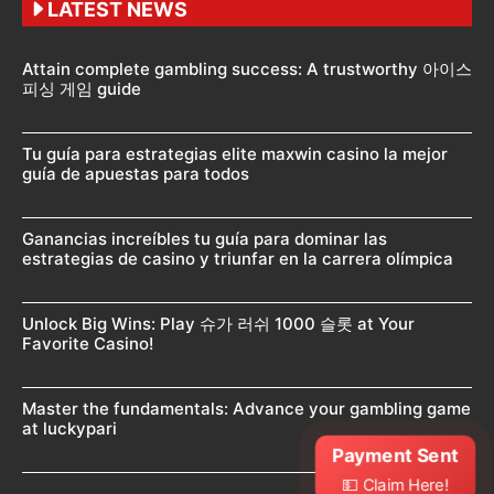
LATEST NEWS
Attain complete gambling success: A trustworthy 아이스
피싱 게임 guide
Tu guía para estrategias elite maxwin casino la mejor
guía de apuestas para todos
Ganancias increíbles tu guía para dominar las
estrategias de casino y triunfar en la carrera olímpica
Unlock Big Wins: Play 슈가 러쉬 1000 슬롯 at Your
Favorite Casino!
Master the fundamentals: Advance your gambling game
at luckypari
Payment Sent
💵 Claim Here!