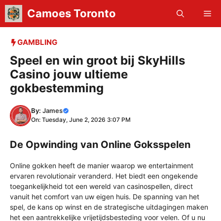
Skip
Camoes Toronto
Me
to
content
GAMBLING
Speel en win groot bij SkyHills
Casino jouw ultieme
gokbestemming
By:
James
On: Tuesday, June 2, 2026 3:07 PM
De Opwinding van Online Goksspelen
Online gokken heeft de manier waarop we entertainment
ervaren revolutionair veranderd. Het biedt een ongekende
toegankelijkheid tot een wereld van casinospellen, direct
vanuit het comfort van uw eigen huis. De spanning van het
spel, de kans op winst en de strategische uitdagingen maken
het een aantrekkelijke vrijetijdsbesteding voor velen. Of u nu