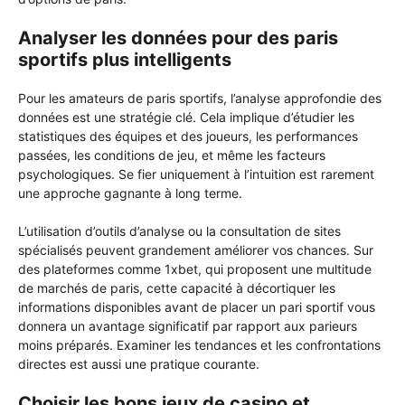
Analyser les données pour des paris
sportifs plus intelligents
Pour les amateurs de paris sportifs, l’analyse approfondie des
données est une stratégie clé. Cela implique d’étudier les
statistiques des équipes et des joueurs, les performances
passées, les conditions de jeu, et même les facteurs
psychologiques. Se fier uniquement à l’intuition est rarement
une approche gagnante à long terme.
L’utilisation d’outils d’analyse ou la consultation de sites
spécialisés peuvent grandement améliorer vos chances. Sur
des plateformes comme 1xbet, qui proposent une multitude
de marchés de paris, cette capacité à décortiquer les
informations disponibles avant de placer un pari sportif vous
donnera un avantage significatif par rapport aux parieurs
moins préparés. Examiner les tendances et les confrontations
directes est aussi une pratique courante.
Choisir les bons jeux de casino et