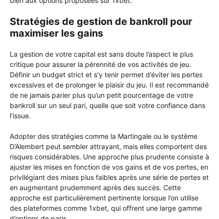
bien aux options proposées sur 1xbet.
Stratégies de gestion de bankroll pour
maximiser les gains
La gestion de votre capital est sans doute l’aspect le plus
critique pour assurer la pérennité de vos activités de jeu.
Définir un budget strict et s’y tenir permet d’éviter les pertes
excessives et de prolonger le plaisir du jeu. Il est recommandé
de ne jamais parier plus qu’un petit pourcentage de votre
bankroll sur un seul pari, quelle que soit votre confiance dans
l’issue.
Adopter des stratégies comme la Martingale ou le système
D’Alembert peut sembler attrayant, mais elles comportent des
risques considérables. Une approche plus prudente consiste à
ajuster les mises en fonction de vos gains et de vos pertes, en
privilégiant des mises plus faibles après une série de pertes et
en augmentant prudemment après des succès. Cette
approche est particulièrement pertinente lorsque l’on utilise
des plateformes comme 1xbet, qui offrent une large gamme
d’options de paris.