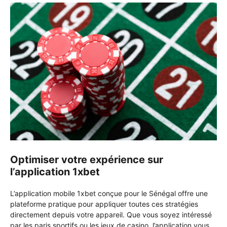
Optimiser votre expérience sur
l’application 1xbet
L’application mobile 1xbet conçue pour le Sénégal offre une
plateforme pratique pour appliquer toutes ces stratégies
directement depuis votre appareil. Que vous soyez intéressé
par les paris sportifs ou les jeux de casino, l’application vous