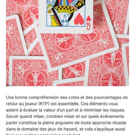
Une bonne compréhension des cotes et des pourcentages de
retour au joueur (RTP) est essentielle. Ces éléments vous
aident à évaluer la valeur d’un pari et à minimiser les risques.
Savoir quand miser, combien miser et sur quels événements
parier constitue la pierre angulaire de toute approche réussie
dans le domaine des jeux de hasard, et cela s’applique aussi