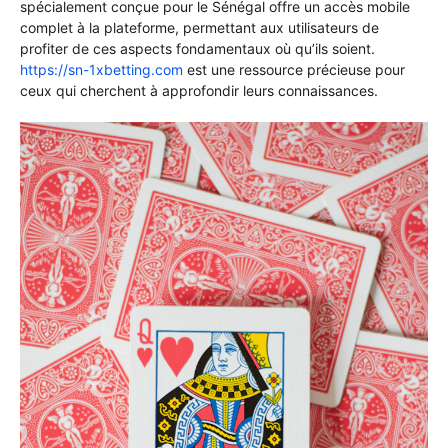
spécialement conçue pour le Sénégal offre un accès mobile
complet à la plateforme, permettant aux utilisateurs de
profiter de ces aspects fondamentaux où qu’ils soient.
https://sn-1xbetting.com
est une ressource précieuse pour
ceux qui cherchent à approfondir leurs connaissances.