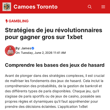
Skip
Camoes Toronto
Me
to
content
GAMBLING
Stratégies de jeu révolutionnaires
pour gagner gros sur 1xbet
By:
James
On: Tuesday, June 2, 2026 11:41 AM
Comprendre les bases des jeux de hasard
Avant de plonger dans des stratégies complexes, il est crucial
de maîtriser les fondements des jeux de hasard. Cela inclut la
compréhension des probabilités, de la gestion de bankroll et
des différents types de paris disponibles. Chaque jeu, qu’il
s’agisse de paris sportifs ou de jeux de casino, possède ses
propres règles et dynamiques qu’il faut appréhender pour
prendre des décisions éclairées. L’application 1xBet