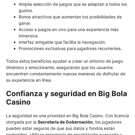
Amplia selección de juegos que se adaptan a todos los
gustos.
Bonos atractivos que aumentan tus posibilidades de
ganar.
Acceso a juegos en vivo para una experiencia más
inmersiva.
Interfaz amigable que facilita la navegación.
Promociones exclusivas para jugadores recurrentes.
Todos estos beneficios ayudan a crear un entorno de juego
dinámico y emocionante, asegurando que los usuarios
encuentren constantemente nuevas maneras de disfrutar de
su experiencia en línea.
Confianza y seguridad en Big Bola
Casino
La seguridad es una prioridad en Big Bola Casino. Con licencia
otorgada por la
Secretaría de Gobernación
, los jugadores
pueden estar seguros de que sus datos y fondos están
protegidos. Utilizan tecnología de encriptación avanzada y