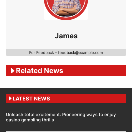
James
For Feedback - feedback@example.com
Related News
LATEST NEWS
Unleash total excitement: Pioneering ways to enjoy
casino gambling thrills