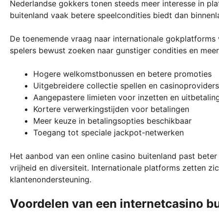
Nederlandse gokkers tonen steeds meer interesse in pla
buitenland vaak betere speelcondities biedt dan binnenl
De toenemende vraag naar internationale gokplatforms w
spelers bewust zoeken naar gunstiger condities en meer
Hogere welkomstbonussen en betere promoties
Uitgebreidere collectie spellen en casinoproviders
Aangepastere limieten voor inzetten en uitbetalin
Kortere verwerkingstijden voor betalingen
Meer keuze in betalingsopties beschikbaar
Toegang tot speciale jackpot-netwerken
Het aanbod van een online casino buitenland past beter
vrijheid en diversiteit. Internationale platforms zetten 
klantenondersteuning.
Voordelen van een internetcasino b