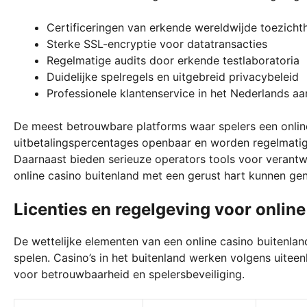
Certificeringen van erkende wereldwijde toezicht
Sterke SSL-encryptie voor datatransacties
Regelmatige audits door erkende testlaboratoria
Duidelijke spelregels en uitgebreid privacybeleid
Professionele klantenservice in het Nederlands a
De meest betrouwbare platforms waar spelers een onlin
uitbetalingspercentages openbaar en worden regelmati
Daarnaast bieden serieuze operators tools voor verantw
online casino buitenland met een gerust hart kunnen gen
Licenties en regelgeving voor online
De wettelijke elementen van een online casino buitenland
spelen. Casino’s in het buitenland werken volgens uit
voor betrouwbaarheid en spelersbeveiliging.