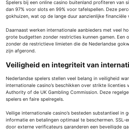
Spelers bij een online casino buitenland profiteren van 
dan 97% voor slots en 99% voor tafelspellen. Deze perc
gokhuizen, wat op de lange duur aanzienlijke financiële
Daarnaast werken internationale aanbieders met veel hog
grote budgetten zonder restricties kunnen gamen. Een on
zonder de restrictieve limieten die de Nederlandse gok
zijn afgerond.
Veiligheid en integriteit van internat
Nederlandse spelers stellen veel belang in veiligheid wan
internationale casino’s beschikken over strikte licenti
Authority of de UK Gambling Commission. Deze regelgeve
spelers en faire spelregels.
Veilige internationale casino’s besteden substantieel i
informatie en betalingen optimaal te beschermen. SSL-en
door externe verificateurs garanderen een beveiligde g