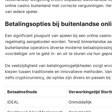
online casino buitenland met correcte vergunningen. Vera
van iedere speler.
Betalingsopties bij buitenlandse onl
Een significant pluspunt van spelen bij een online casino
regelmatig aangeboden worden. Terwijl binnenlandse aan
buitenlandse operators diverse moderne betaaloplossin
voordelliger om te geld in- en uit te sturen via hun gepr
De veelzijdigheid van betalingsmogelijkheden zorgt ervo
kiezen tussen traditionele en innovatieve methoden. Van
zelfs cryptocurrency, de opties zijn divers en passen bi
Betaalmethode
Verwerkingstijd Stort
iDEAL
Onmiddellijk