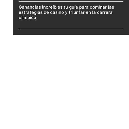
Ganancias increíbles tu guía para dominar las
estrategias de casino y triunfar en la carrera
olímpica