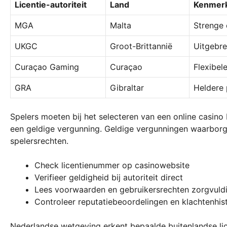
Licentie-autoriteit
Land
Kenmer
MGA
Malta
Strenge 
UKGC
Groot-Brittannië
Uitgebre
Curaçao Gaming
Curaçao
Flexibel
GRA
Gibraltar
Heldere
Spelers moeten bij het selecteren van een online casino 
een geldige vergunning. Geldige vergunningen waarborge
spelersrechten.
Check licentienummer op casinowebsite
Verifieer geldigheid bij autoriteit direct
Lees voorwaarden en gebruikersrechten zorgvuld
Controleer reputatiebeoordelingen en klachtenhist
Nederlandse wetgeving erkent bepaalde buitenlandse li