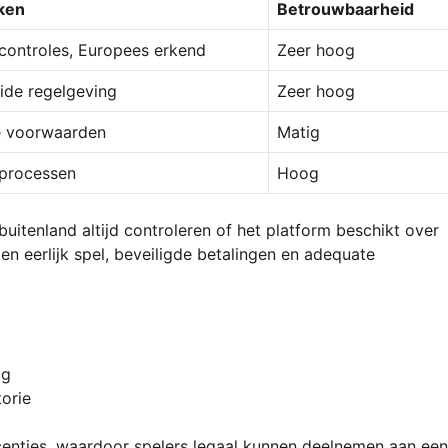
ken
Betrouwbaarheid
controles, Europees erkend
Zeer hoog
ide regelgeving
Zeer hoog
e voorwaarden
Matig
 processen
Hoog
buitenland altijd controleren of het platform beschikt over
n eerlijk spel, beveiligde betalingen en adequate
ig
orie
centies, waardoor spelers legaal kunnen deelnemen aan een