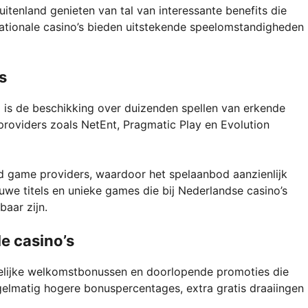
itenland genieten van tal van interessante benefits die
nationale casino’s bieden uitstekende speelomstandigheden
s
d is de beschikking over duizenden spellen van erkende
 providers zoals NetEnt, Pragmatic Play en Evolution
d game providers, waardoor het spelaanbod aanzienlijk
uwe titels en unieke games die bij Nederlandse casino’s
baar zijn.
e casino’s
kelijke welkomstbonussen en doorlopende promoties die
gelmatig hogere bonuspercentages, extra gratis draaiingen