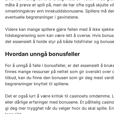
måte å prøve et spill på, men de har ofte også skjulte vi
omsetningskrav enn innskuddsbonusene. Spillere må der
eventuelle begrensninger i gevinstene.
Videre kan mange spillere gjøre feilen med å ikke sjek
tidsbegrensning som kan være lett å overse. Hvis bonusen
det essensielt å holde styr på både tidsfrister og bonus
Hvordan unngå bonusfeller
For å unngå å falle i bonusfeller, er det essensielt å br
finnes mange ressurser på nettet som gir oversikt over 
tilbud, kan du finne den bonusen som gir deg mest verdi
begrensninger knyttet til spillene.
Det er også lurt å være kritisk til casinoets omdømme. 
eller dårlige erfaringer med bonusene. Et pålitelig casi
gi deg mer trygghet når du velger hvor du skal spille. 