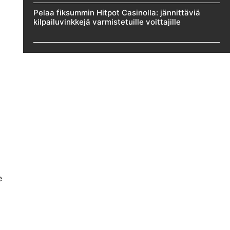
Pelaa fiksummin Hitpot Casinolla: jännittäviä
kilpailuvinkkejä varmistetuille voittajille
e