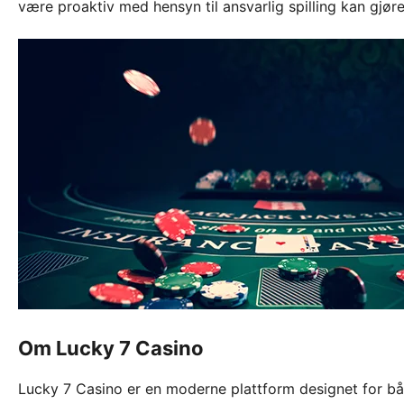
være proaktiv med hensyn til ansvarlig spilling kan gjør
Om Lucky 7 Casino
Lucky 7 Casino er en moderne plattform designet for båd