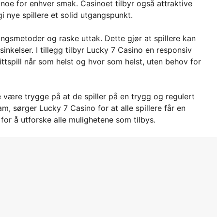
t noe for enhver smak. Casinoet tilbyr også attraktive
 nye spillere et solid utgangspunkt.
ingsmetoder og raske uttak. Dette gjør at spillere kan
nkelser. I tillegg tilbyr Lucky 7 Casino en responsiv
orittspill når som helst og hvor som helst, uten behov for
e være trygge på at de spiller på en trygg og regulert
, sørger Lucky 7 Casino for at alle spillere får en
or å utforske alle mulighetene som tilbys.