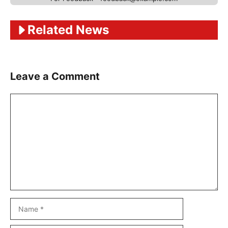
Related News
Leave a Comment
Comment
Name