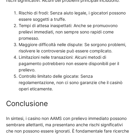
rischi significativi. Alcuni dei problemi principali includono:
Rischio di frodi: Senza aiuto legale, i giocatori possono
essere soggetti a truffe.
Tempi di attesa inaspettati: Anche se promuovono
prelievi immediati, non sempre sono rapidi come
promesso.
Maggiore difficoltà nelle dispute: Se sorgono problemi,
risolvere le controversie può essere complicato.
Limitazioni nelle transazioni: Alcuni metodi di
pagamento potrebbero non essere disponibili per il
prelievo.
Controllo limitato delle giocate: Senza
regolamentazione, non ci sono garanzie che il casinò
operi eticamente.
Conclusione
In sintesi, i casino non AAMS con prelievo immediato possono
sembrare allettanti, ma presentano anche rischi significativi
che non possono essere ignorati. È fondamentale fare ricerche