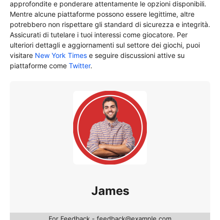
approfondite e ponderare attentamente le opzioni disponibili.
Mentre alcune piattaforme possono essere legittime, altre
potrebbero non rispettare gli standard di sicurezza e integrità.
Assicurati di tutelare i tuoi interessi come giocatore. Per
ulteriori dettagli e aggiornamenti sul settore dei giochi, puoi
visitare
New York Times
e seguire discussioni attive su
piattaforme come
Twitter
.
James
For Feedback - feedback@example.com