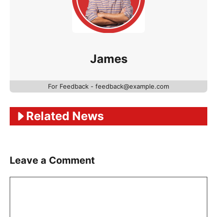
James
For Feedback - feedback@example.com
Related News
Leave a Comment
Comment