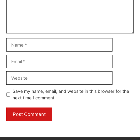
Name
Email
Website
Save my name, email, and website in this browser for the
next time I comment.