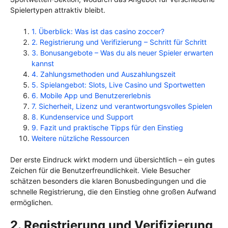
Spielertypen attraktiv bleibt.
1. Überblick: Was ist das casino zoccer?
2. Registrierung und Verifizierung – Schritt für Schritt
3. Bonusangebote – Was du als neuer Spieler erwarten
kannst
4. Zahlungsmethoden und Auszahlungszeit
5. Spielangebot: Slots, Live Casino und Sportwetten
6. Mobile App und Benutzererlebnis
7. Sicherheit, Lizenz und verantwortungsvolles Spielen
8. Kundenservice und Support
9. Fazit und praktische Tipps für den Einstieg
Weitere nützliche Ressourcen
Der erste Eindruck wirkt modern und übersichtlich – ein gutes
Zeichen für die Benutzerfreundlichkeit. Viele Besucher
schätzen besonders die klaren Bonusbedingungen und die
schnelle Registrierung, die den Einstieg ohne großen Aufwand
ermöglichen.
2. Registrierung und Verifizierung