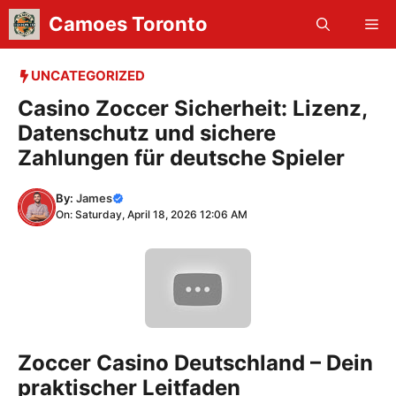
Skip
Camoes Toronto
Me
to
content
UNCATEGORIZED
Casino Zoccer Sicherheit: Lizenz,
Datenschutz und sichere
Zahlungen für deutsche Spieler
By:
James
On: Saturday, April 18, 2026 12:06 AM
Zoccer Casino Deutschland – Dein
praktischer Leitfaden