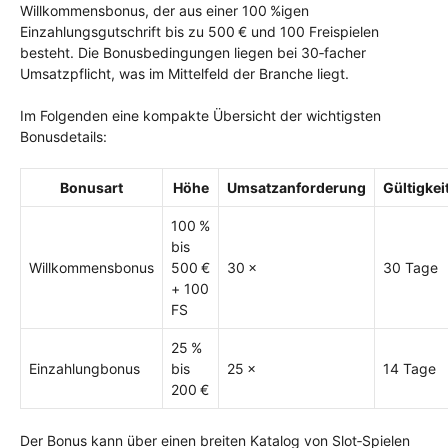
Willkommensbonus, der aus einer 100 %igen
Einzahlungsgutschrift bis zu 500 € und 100 Freispielen
besteht. Die Bonusbedingungen liegen bei 30‑facher
Umsatzpflicht, was im Mittelfeld der Branche liegt.
Im Folgenden eine kompakte Übersicht der wichtigsten
Bonusdetails:
Bonusart
Höhe
Umsatzanforderung
Gültigkei
100 %
bis
Willkommensbonus
500 €
30 ×
30 Tage
+ 100
FS
25 %
Einzahlungbonus
bis
25 ×
14 Tage
200 €
Der Bonus kann über einen breiten Katalog von Slot‑Spielen