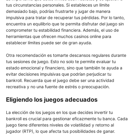
tus circunstancias personales. Si estableces un límite
demasiado bajo, podrías frustrarte y jugar de manera
impulsiva para tratar de recuperar tus pérdidas. Por lo tanto,
encuentra un equilibrio que te permita disfrutar del juego sin
comprometer tu estabilidad financiera. Además, el uso de
herramientas que ofrecen muchos casinos online para
establecer límites puede ser de gran ayuda.
Otra recomendación es tomarte descansos regulares durante
tus sesiones de juego. Esto no solo te permite evaluar tu
estado emocional y financiero, sino que también te ayuda a
evitar decisiones impulsivas que podrían perjudicar tu
bankroll. Recuerda que el juego debe ser una actividad
recreativa y no una fuente de estrés o preocupación.
Eligiendo los juegos adecuados
La elección de los juegos en los que decides invertir tu
bankroll es crucial para gestionar eficazmente tu banca. Cada
juego tiene diferentes niveles de volatilidad y retorno al
jugador (RTP), lo que afecta tus posibilidades de ganar.