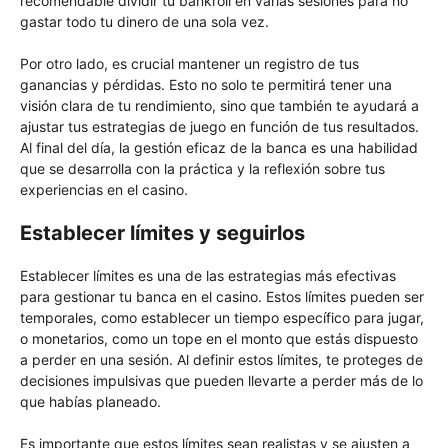
recomendable dividir tu bankroll en varias sesiones para no
gastar todo tu dinero de una sola vez.
Por otro lado, es crucial mantener un registro de tus
ganancias y pérdidas. Esto no solo te permitirá tener una
visión clara de tu rendimiento, sino que también te ayudará a
ajustar tus estrategias de juego en función de tus resultados.
Al final del día, la gestión eficaz de la banca es una habilidad
que se desarrolla con la práctica y la reflexión sobre tus
experiencias en el casino.
Establecer límites y seguirlos
Establecer límites es una de las estrategias más efectivas
para gestionar tu banca en el casino. Estos límites pueden ser
temporales, como establecer un tiempo específico para jugar,
o monetarios, como un tope en el monto que estás dispuesto
a perder en una sesión. Al definir estos límites, te proteges de
decisiones impulsivas que pueden llevarte a perder más de lo
que habías planeado.
Es importante que estos límites sean realistas y se ajusten a