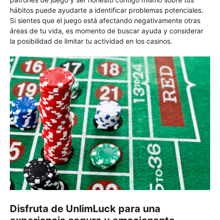
hábitos puede ayudarte a identificar problemas potenciales.
Si sientes que el juego está afectando negativamente otras
áreas de tu vida, es momento de buscar ayuda y considerar
la posibilidad de limitar tu actividad en los casinos.
Disfruta de UnlimLuck para una