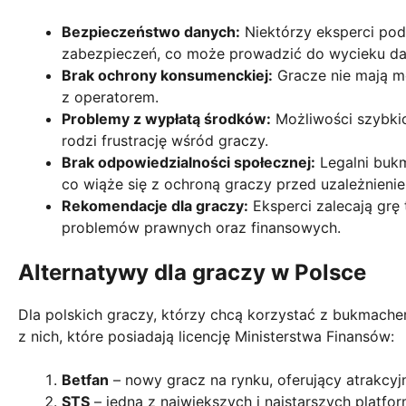
Bezpieczeństwo danych:
Niektórzy eksperci podk
zabezpieczeń, co może prowadzić do wycieku d
Brak ochrony konsumenckiej:
Gracze nie mają m
z operatorem.
Problemy z wypłatą środków:
Możliwości szybkic
rodzi frustrację wśród graczy.
Brak odpowiedzialności społecznej:
Legalni bukm
co wiąże się z ochroną graczy przed uzależnieni
Rekomendacje dla graczy:
Eksperci zalecają grę
problemów prawnych oraz finansowych.
Alternatywy dla graczy w Polsce
Dla polskich graczy, którzy chcą korzystać z bukmacherów
z nich, które posiadają licencję Ministerstwa Finansów:
Betfan
– nowy gracz na rynku, oferujący atrakcy
STS
– jedna z największych i najstarszych platfo