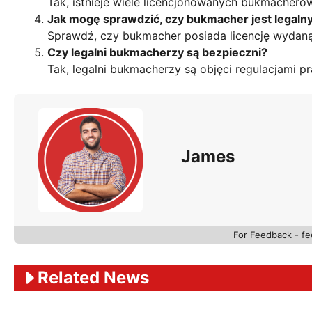
Tak, istnieje wiele licencjonowanych bukmacherów,
Jak mogę sprawdzić, czy bukmacher jest legaln
Sprawdź, czy bukmacher posiada licencję wydaną
Czy legalni bukmacherzy są bezpieczni?
Tak, legalni bukmacherzy są objęci regulacjami p
James
For Feedback - 
Related News