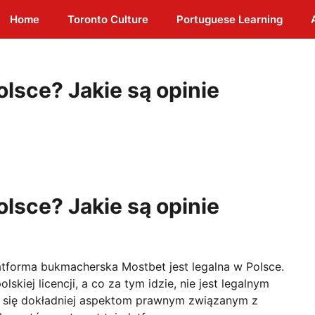
Home
Toronto Culture
Portuguese Learning
olsce? Jakie są opinie
olsce? Jakie są opinie
latforma bukmacherska Mostbet jest legalna w Polsce.
skiej licencji, a co za tym idzie, nie jest legalnym
y się dokładniej aspektom prawnym związanym z