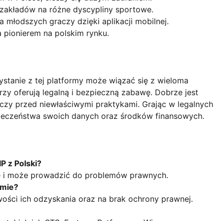
zakładów na różne dyscypliny sportowe.
 młodszych graczy dzięki aplikacji mobilnej.
 pionierem na polskim rynku.
ystanie z tej platformy może wiązać się z wieloma
zy oferują legalną i bezpieczną zabawę. Dobrze jest
raczy przed niewłaściwymi praktykami. Grając w legalnych
ieczeństwa swoich danych oraz środków finansowych.
P z Polski?
alne i może prowadzić do problemów prawnych.
rmie?
wości ich odzyskania oraz na brak ochrony prawnej.