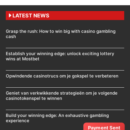
LATEST NEWS
Grasp the rush: How to win big with casino gambling
cash
Establish your winning edge: unlock exciting lottery
wins at Mostbet
Opwindende casinotrucs om je gokspel te verbeteren
Geniet van verkwikkende strategieën om je volgende
casinotokenspel te winnen
Build your winning edge: An exhaustive gambling
experience
Payment Sent