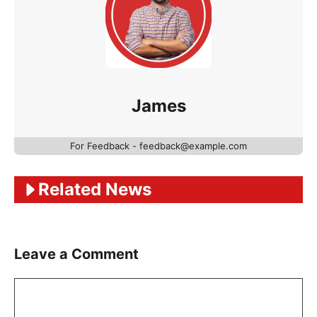
James
For Feedback - feedback@example.com
Related News
Leave a Comment
Comment