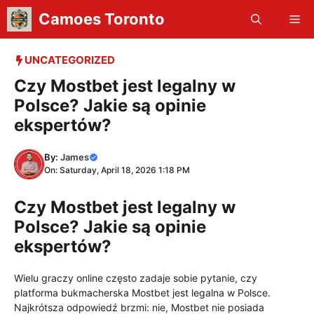
Skip
Camoes Toronto
Me
to
content
UNCATEGORIZED
Czy Mostbet jest legalny w
Polsce? Jakie są opinie
ekspertów?
By:
James
On: Saturday, April 18, 2026 1:18 PM
Czy Mostbet jest legalny w
Polsce? Jakie są opinie
ekspertów?
Wielu graczy online często zadaje sobie pytanie, czy
platforma bukmacherska Mostbet jest legalna w Polsce.
Najkrótsza odpowiedź brzmi: nie, Mostbet nie posiada