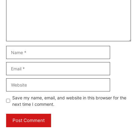
Name
Email
Website
Save my name, email, and website in this browser for the
next time I comment.