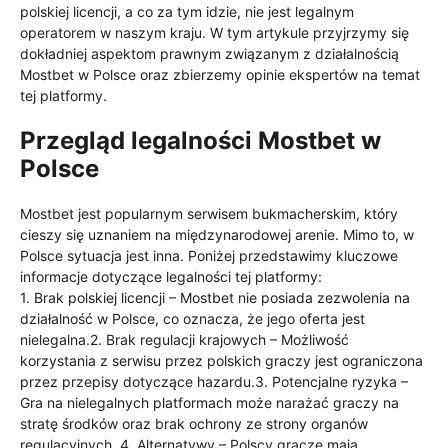
polskiej licencji, a co za tym idzie, nie jest legalnym
operatorem w naszym kraju. W tym artykule przyjrzymy się
dokładniej aspektom prawnym związanym z działalnością
Mostbet w Polsce oraz zbierzemy opinie ekspertów na temat
tej platformy.
Przegląd legalności Mostbet w
Polsce
Mostbet jest popularnym serwisem bukmacherskim, który
cieszy się uznaniem na międzynarodowej arenie. Mimo to, w
Polsce sytuacja jest inna. Poniżej przedstawimy kluczowe
informacje dotyczące legalności tej platformy:
1. Brak polskiej licencji – Mostbet nie posiada zezwolenia na
działalność w Polsce, co oznacza, że jego oferta jest
nielegalna.2. Brak regulacji krajowych – Możliwość
korzystania z serwisu przez polskich graczy jest ograniczona
przez przepisy dotyczące hazardu.3. Potencjalne ryzyka –
Gra na nielegalnych platformach może narażać graczy na
stratę środków oraz brak ochrony ze strony organów
regulacyjnych. 4. Alternatywy – Polscy gracze mają