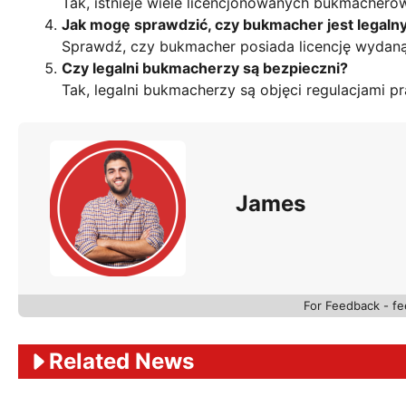
Tak, istnieje wiele licencjonowanych bukmacherów,
Jak mogę sprawdzić, czy bukmacher jest legaln
Sprawdź, czy bukmacher posiada licencję wydaną
Czy legalni bukmacherzy są bezpieczni?
Tak, legalni bukmacherzy są objęci regulacjami p
James
For Feedback - 
Related News