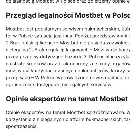
działalnością Mostbet w Polsce oraz zbierzemy opinie e
Przegląd legalności Mostbet w Pols
Mostbet jest popularnym serwisem bukmacherskim, któr
to, w Polsce sytuacja jest inna. Poniżej przedstawimy k
1. Brak polskiej licencji – Mostbet nie posiada zezwolen
nielegalna.2. Brak regulacji krajowych – Możliwość korz
przez przepisy dotyczące hazardu.3. Potencjalne ryzyk
na stratę środków oraz brak ochrony ze strony organów
możliwość korzystania z innych bukmacherów, którzy są
przepisach – W Polsce wprowadzono nowe regulacje dot
ograniczenie dostępu do nielegalnych serwisów.
Opinie ekspertów na temat Mostbet
Opinie ekspertów na temat Mostbet są zróżnicowane. Wi
korzystanie z nielegalnych platform bukmacherskich, ta
spostrzeżenia: