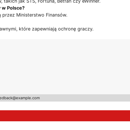
 takich jak STS, Fortuna, Betfan czy eWinner.
y w Polsce?
 przez Ministerstwo Finansów.
rawnymi, które zapewniają ochronę graczy.
feedback@example.com