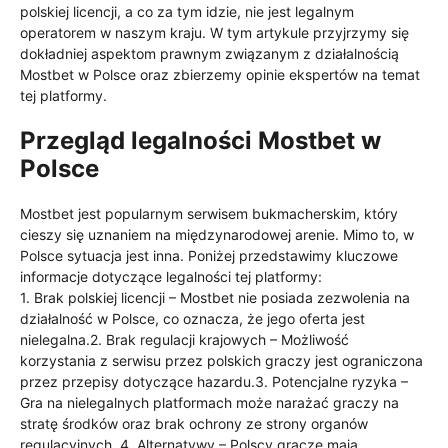
polskiej licencji, a co za tym idzie, nie jest legalnym
operatorem w naszym kraju. W tym artykule przyjrzymy się
dokładniej aspektom prawnym związanym z działalnością
Mostbet w Polsce oraz zbierzemy opinie ekspertów na temat
tej platformy.
Przegląd legalności Mostbet w
Polsce
Mostbet jest popularnym serwisem bukmacherskim, który
cieszy się uznaniem na międzynarodowej arenie. Mimo to, w
Polsce sytuacja jest inna. Poniżej przedstawimy kluczowe
informacje dotyczące legalności tej platformy:
1. Brak polskiej licencji – Mostbet nie posiada zezwolenia na
działalność w Polsce, co oznacza, że jego oferta jest
nielegalna.2. Brak regulacji krajowych – Możliwość
korzystania z serwisu przez polskich graczy jest ograniczona
przez przepisy dotyczące hazardu.3. Potencjalne ryzyka –
Gra na nielegalnych platformach może narażać graczy na
stratę środków oraz brak ochrony ze strony organów
regulacyjnych. 4. Alternatywy – Polscy gracze mają