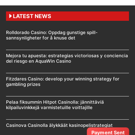
LATEST NEWS
Rolldorado Casino: Oppdag gunstige spill-
sannsynligheter for å knuse det
Mejora tu apuesta: estrategias victoriosas y conciencia
del riesgo en AquaWin Casino
Fitzdares Casino: develop your winning strategy for
gambling prizes
Pelaa fiksummin Hitpot Casinolla: jännittäviä
kilpailuvinkkejä varmistetuille voittajille
Casinova Casinolla älykkäät kasinopelistrategiat
Payment Sent