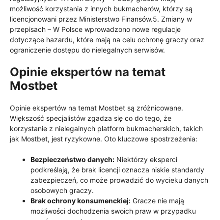
możliwość korzystania z innych bukmacherów, którzy są
licencjonowani przez Ministerstwo Finansów.5. Zmiany w
przepisach – W Polsce wprowadzono nowe regulacje
dotyczące hazardu, które mają na celu ochronę graczy oraz
ograniczenie dostępu do nielegalnych serwisów.
Opinie ekspertów na temat
Mostbet
Opinie ekspertów na temat Mostbet są zróżnicowane.
Większość specjalistów zgadza się co do tego, że
korzystanie z nielegalnych platform bukmacherskich, takich
jak Mostbet, jest ryzykowne. Oto kluczowe spostrzeżenia:
Bezpieczeństwo danych:
Niektórzy eksperci
podkreślają, że brak licencji oznacza niskie standardy
zabezpieczeń, co może prowadzić do wycieku danych
osobowych graczy.
Brak ochrony konsumenckiej:
Gracze nie mają
możliwości dochodzenia swoich praw w przypadku