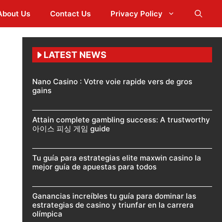
About Us
Contact Us
Privacy Policy
LATEST NEWS
Nano Casino : Votre voie rapide vers de gros
gains
Attain complete gambling success: A trustworthy
아이스 피싱 게임 guide
Tu guía para estrategias elite maxwin casino la
mejor guía de apuestas para todos
Ganancias increíbles tu guía para dominar las
estrategias de casino y triunfar en la carrera
olímpica