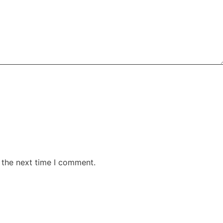
 the next time I comment.