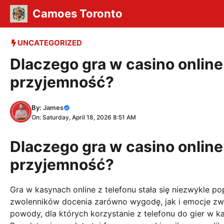
Skip
Camoes Toronto
to
content
UNCATEGORIZED
Dlaczego gra w casino online 
przyjemność?
By:
James
On: Saturday, April 18, 2026 8:51 AM
Dlaczego gra w casino online 
przyjemność?
Gra w kasynach online z telefonu stała się niezwykle pop
zwolenników docenia zarówno wygodę, jak i emocje zw
powody, dla których korzystanie z telefonu do gier w 