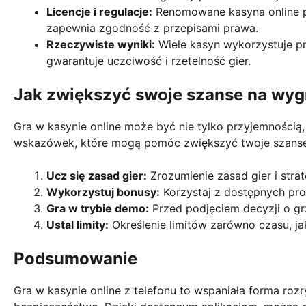
Licencje i regulacje:
Renomowane kasyna online po
zapewnia zgodność z przepisami prawa.
Rzeczywiste wyniki:
Wiele kasyn wykorzystuje p
gwarantuje uczciwość i rzetelność gier.
Jak zwiększyć swoje szanse na wy
Gra w kasynie online może być nie tylko przyjemnością
wskazówek, które mogą pomóc zwiększyć twoje szanse
Ucz się zasad gier:
Zrozumienie zasad gier i stra
Wykorzystuj bonusy:
Korzystaj z dostępnych prom
Gra w trybie demo:
Przed podjęciem decyzji o gr
Ustal limity:
Określenie limitów zarówno czasu, j
Podsumowanie
Gra w kasynie online z telefonu to wspaniała forma roz