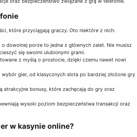
kacje oraz bezpieczeństwo związane z grą w telefonie.
efonie
ci, które przyciągają graczy. Oto niektóre z nich:
o dowolnej porze to jedna z głównych zalet. Nie musisz
cieszyć się swoimi ulubionymi grami.
towane z myślą o prostocie, dzięki czemu nawet nowi
.
 wybór gier, od klasycznych slota po bardziej złożone gry
ą atrakcyjne bonusy, które zachęcają do gry oraz
wniają wysoki poziom bezpieczeństwa transakcji oraz
ier w kasynie online?