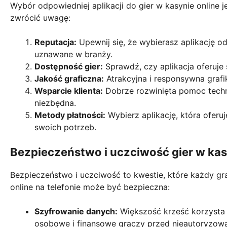
Wybór odpowiedniej aplikacji do gier w kasynie online 
zwrócić uwagę:
Reputacja:
Upewnij się, że wybierasz aplikację o
uznawane w branży.
Dostępność gier:
Sprawdź, czy aplikacja oferuje s
Jakość graficzna:
Atrakcyjna i responsywna grafi
Wsparcie klienta:
Dobrze rozwinięta pomoc techni
niezbędna.
Metody płatności:
Wybierz aplikację, która oferu
swoich potrzeb.
Bezpieczeństwo i uczciwość gier w ka
Bezpieczeństwo i uczciwość to kwestie, które każdy gr
online na telefonie może być bezpieczna:
Szyfrowanie danych:
Większość krześć korzysta
osobowe i finansowe graczy przed nieautoryzo