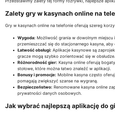
Przedstawimy zalety tej formy rozrywki, najlepsze apli
Zalety gry w kasynach online na tel
Gry w kasynach online na telefonie oferują szereg korzyś
Wygoda:
Możliwość grania w dowolnym miejscu i 
przemieszczać się do stacjonarnego kasyna, aby 
Łatwość obsługi:
Aplikacje kasynowe są zaprojek
gracze mogą szybko zorientować się w obsłudze
Różnorodność gier:
Kasyna online oferują bogaty
stołowe, które można łatwo znaleźć w aplikacji.
Bonusy i promocje:
Mobilne kasyna często oferuj
pomagają zwiększyć szanse na wygraną.
Bezpieczeństwo:
Renomowane kasyna online zape
prywatności danych osobowych.
Jak wybrać najlepszą aplikację do g