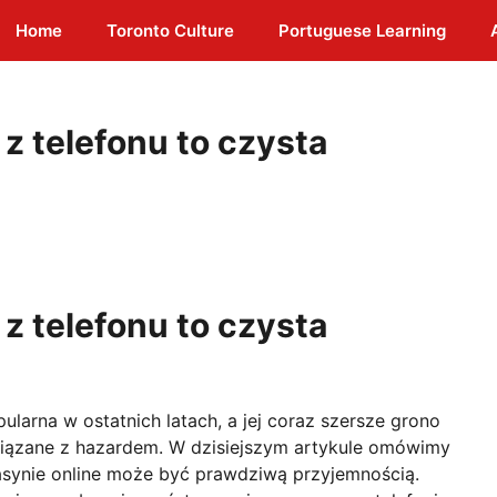
Home
Toronto Culture
Portuguese Learning
z telefonu to czysta
z telefonu to czysta
ularna w ostatnich latach, a jej coraz szersze grono
iązane z hazardem. W dzisiejszym artykule omówimy
kasynie online może być prawdziwą przyjemnością.