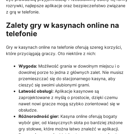
rozrywki, najlepsze aplikacje oraz bezpieczeństwo związane
z grą w telefonie.
Zalety gry w kasynach online na
telefonie
Gry w kasynach online na telefonie oferują szereg korzyści,
które przyciągają graczy. Oto niektóre z nich:
Wygoda:
Możliwość grania w dowolnym miejscu i o
dowolnej porze to jedna z głównych zalet. Nie musisz
przemieszczać się do stacjonarnego kasyna, aby
cieszyć się swoimi ulubionymi grami.
Łatwość obsługi:
Aplikacje kasynowe są
zaprojektowane z myślą o prostocie, dzięki czemu
nawet nowi gracze mogą szybko zorientować się w
obsłudze.
Różnorodność gier:
Kasyna online oferują bogaty
wybór gier, od klasycznych slota po bardziej złożone
gry stołowe, które można łatwo znaleźć w aplikacji.