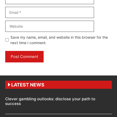
Email
Website
Save my name, email, and website in this browser for the
next time I comment.
LATEST NEWS
Clever gambling outlooks: disclose your path to
success