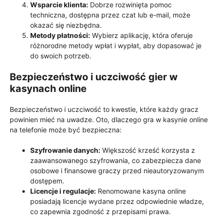
Wsparcie klienta:
Dobrze rozwinięta pomoc
techniczna, dostępna przez czat lub e-mail, może
okazać się niezbędna.
Metody płatności:
Wybierz aplikację, która oferuje
różnorodne metody wpłat i wypłat, aby dopasować je
do swoich potrzeb.
Bezpieczeństwo i uczciwość gier w
kasynach online
Bezpieczeństwo i uczciwość to kwestie, które każdy gracz
powinien mieć na uwadze. Oto, dlaczego gra w kasynie online
na telefonie może być bezpieczna:
Szyfrowanie danych:
Większość krześć korzysta z
zaawansowanego szyfrowania, co zabezpiecza dane
osobowe i finansowe graczy przed nieautoryzowanym
dostępem.
Licencje i regulacje:
Renomowane kasyna online
posiadają licencje wydane przez odpowiednie władze,
co zapewnia zgodność z przepisami prawa.