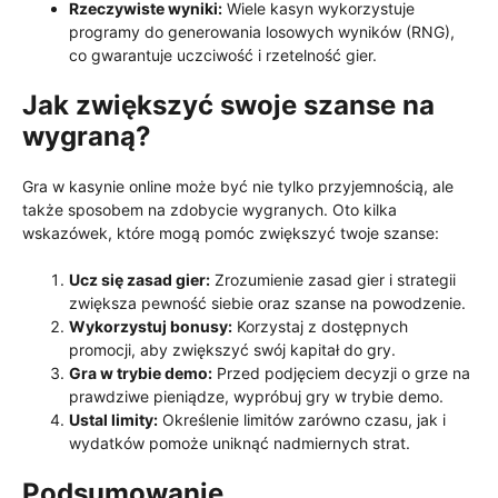
Rzeczywiste wyniki:
Wiele kasyn wykorzystuje
programy do generowania losowych wyników (RNG),
co gwarantuje uczciwość i rzetelność gier.
Jak zwiększyć swoje szanse na
wygraną?
Gra w kasynie online może być nie tylko przyjemnością, ale
także sposobem na zdobycie wygranych. Oto kilka
wskazówek, które mogą pomóc zwiększyć twoje szanse:
Ucz się zasad gier:
Zrozumienie zasad gier i strategii
zwiększa pewność siebie oraz szanse na powodzenie.
Wykorzystuj bonusy:
Korzystaj z dostępnych
promocji, aby zwiększyć swój kapitał do gry.
Gra w trybie demo:
Przed podjęciem decyzji o grze na
prawdziwe pieniądze, wypróbuj gry w trybie demo.
Ustal limity:
Określenie limitów zarówno czasu, jak i
wydatków pomoże uniknąć nadmiernych strat.
Podsumowanie