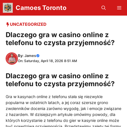
Skip
Camoes Toronto
Me
to
content
UNCATEGORIZED
Dlaczego gra w casino online z
telefonu to czysta przyjemność?
By:
James
On: Saturday, April 18, 2026 8:51 AM
Dlaczego gra w casino online z
telefonu to czysta przyjemność?
Gra w kasynach online z telefonu stała się niezwykle
popularna w ostatnich latach, a jej coraz szersze grono
zwolenników docenia zarówno wygodę, jak i emocje związane
z hazardem. W dzisiejszym artykule omówimy powody, dla
których korzystanie z telefonu do gier w kasynie online może
być prawdziwą przyjemnością. Przedstawimy zalety tej formy