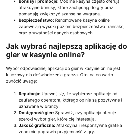
Bonusy i promocje:
Mobilne kasyna często oferują
atrakcyjne bonusy, które zachęcają do gry oraz
pomagają zwiększyć szanse na wygraną.
Bezpieczeństwo:
Renomowane kasyna online
zapewniają wysoki poziom bezpieczeństwa transakcji
oraz prywatności danych osobowych.
Jak wybrać najlepszą aplikację do
gier w kasynie online?
Wybór odpowiedniej aplikacji do gier w kasynie online jest
kluczowy dla doświadczenia gracza. Oto, na co warto
zwrócić uwagę:
Reputacja:
Upewnij się, że wybierasz aplikację od
zaufanego operatora, którego opinie są pozytywne i
uznawane w branży.
Dostępność gier:
Sprawdź, czy aplikacja oferuje
szeroki wybór gier, które cię interesują.
Jakość graficzna:
Atrakcyjna i responsywna grafika
znacznie poprawia przyjemność z gry.