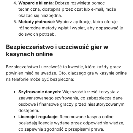
Wsparcie klienta:
Dobrze rozwinięta pomoc
techniczna, dostępna przez czat lub e-mail, może
okazać się niezbędna.
Metody płatności:
Wybierz aplikację, która oferuje
różnorodne metody wpłat i wypłat, aby dopasować je
do swoich potrzeb.
Bezpieczeństwo i uczciwość gier w
kasynach online
Bezpieczeństwo i uczciwość to kwestie, które każdy gracz
powinien mieć na uwadze. Oto, dlaczego gra w kasynie online
na telefonie może być bezpieczna:
Szyfrowanie danych:
Większość krześć korzysta z
zaawansowanego szyfrowania, co zabezpiecza dane
osobowe i finansowe graczy przed nieautoryzowanym
dostępem.
Licencje i regulacje:
Renomowane kasyna online
posiadają licencje wydane przez odpowiednie władze,
co zapewnia zgodność z przepisami prawa.