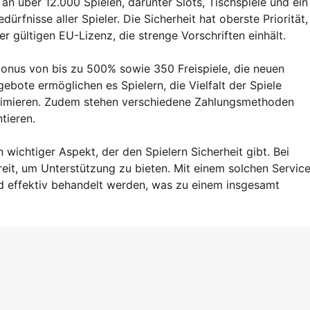
an über 12.000 Spielen, darunter Slots, Tischspiele und ein
ürfnisse aller Spieler. Die Sicherheit hat oberste Priorität,
er gültigen EU-Lizenz, die strenge Vorschriften einhält.
onus von bis zu 500% sowie 350 Freispiele, die neuen
gebote ermöglichen es Spielern, die Vielfalt der Spiele
minimieren. Zudem stehen verschiedene Zahlungsmethoden
tieren.
wichtiger Aspekt, der den Spielern Sicherheit gibt. Bei
eit, um Unterstützung zu bieten. Mit einem solchen Servic
und effektiv behandelt werden, was zu einem insgesamt