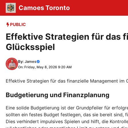
Skip
Camoes Toronto
to
content
PUBLIC
Effektive Strategien für das
Glücksspiel
By:
James
On: Friday, May 8, 2026 9:20 AM
Effektive Strategien für das finanzielle Management im 
Budgetierung und Finanzplanung
Eine solide Budgetierung ist der Grundpfeiler für erfolg
sollten ein festes Budget festlegen, das sie bereit sind, 
Dies verhindert impulsives Spielen und hilft, die Kontroll