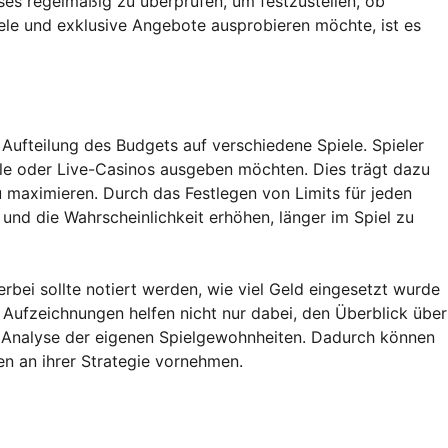
ses regelmäßig zu überprüfen, um festzustellen, ob
e und exklusive Angebote ausprobieren möchte, ist es
r Aufteilung des Budgets auf verschiedene Spiele. Spieler
piele oder Live-Casinos ausgeben möchten. Dies trägt dazu
u maximieren. Durch das Festlegen von Limits für jeden
und die Wahrscheinlichkeit erhöhen, länger im Spiel zu
ierbei sollte notiert werden, wie viel Geld eingesetzt wurde
 Aufzeichnungen helfen nicht nur dabei, den Überblick über
 Analyse der eigenen Spielgewohnheiten. Dadurch können
n an ihrer Strategie vornehmen.