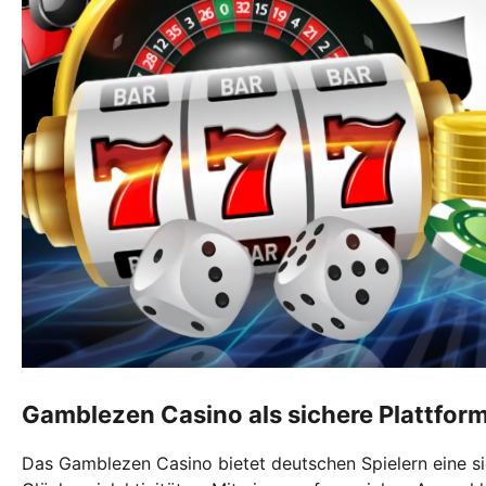
Gamblezen Casino als sichere Plattform 
Das Gamblezen Casino bietet deutschen Spielern eine si