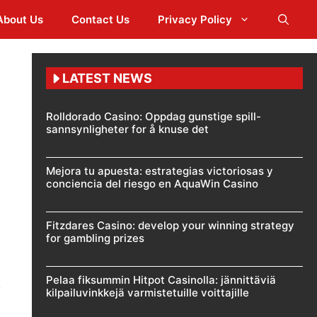
About Us
Contact Us
Privacy Policy
LATEST NEWS
Rolldorado Casino: Oppdag gunstige spill-
sannsynligheter for å knuse det
Mejora tu apuesta: estrategias victoriosas y
conciencia del riesgo en AquaWin Casino
Fitzdares Casino: develop your winning strategy
for gambling prizes
Pelaa fiksummin Hitpot Casinolla: jännittäviä
.
kilpailuvinkkejä varmistetuille voittajille