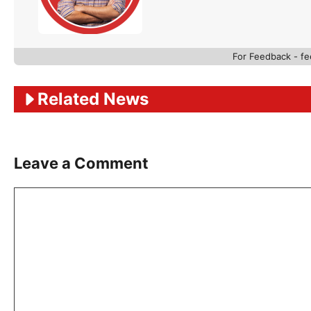
For Feedback - 
Related News
Leave a Comment
Comment