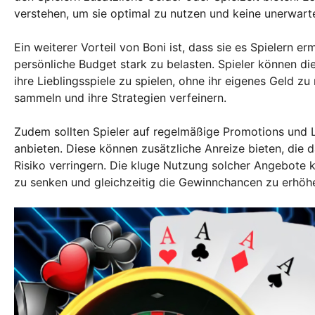
verstehen, um sie optimal zu nutzen und keine unerwart
Ein weiterer Vorteil von Boni ist, dass sie es Spielern e
persönliche Budget stark zu belasten. Spieler können d
ihre Lieblingsspiele zu spielen, ohne ihr eigenes Geld z
sammeln und ihre Strategien verfeinern.
Zudem sollten Spieler auf regelmäßige Promotions und L
anbieten. Diese können zusätzliche Anreize bieten, die d
Risiko verringern. Die kluge Nutzung solcher Angebote k
zu senken und gleichzeitig die Gewinnchancen zu erhöh