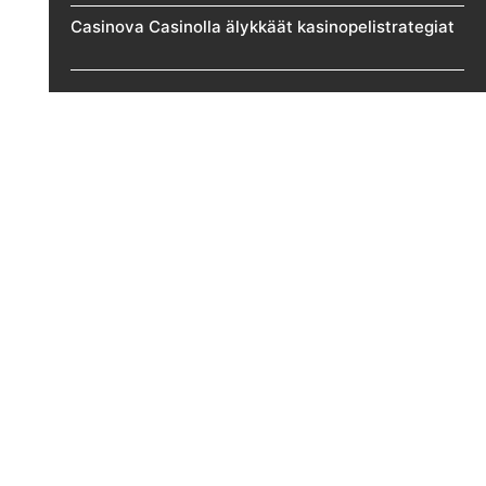
Casinova Casinolla älykkäät kasinopelistrategiat