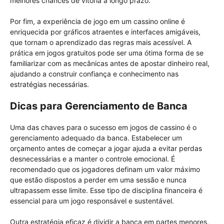
melhores chances de vitória a longo prazo.
Por fim, a experiência de jogo em um cassino online é
enriquecida por gráficos atraentes e interfaces amigáveis,
que tornam o aprendizado das regras mais acessível. A
prática em jogos gratuitos pode ser uma ótima forma de se
familiarizar com as mecânicas antes de apostar dinheiro real,
ajudando a construir confiança e conhecimento nas
estratégias necessárias.
Dicas para Gerenciamento de Banca
Uma das chaves para o sucesso em jogos de cassino é o
gerenciamento adequado da banca. Estabelecer um
orçamento antes de começar a jogar ajuda a evitar perdas
desnecessárias e a manter o controle emocional. É
recomendado que os jogadores definam um valor máximo
que estão dispostos a perder em uma sessão e nunca
ultrapassem esse limite. Esse tipo de disciplina financeira é
essencial para um jogo responsável e sustentável.
Outra estratégia eficaz é dividir a banca em partes menores,