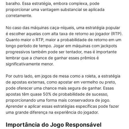
baralho. Essa estratégia, embora complexa, pode
proporcionar uma vantagem substancial se aplicada
corretamente.
No caso das máquinas caça-níqueis, uma estratégia popular
é escolher aquelas com alta taxa de retorno ao jogador (RTP).
Quanto maior o RTP, maior a probabilidade de retorno em um
longo período de tempo. Jogar em máquinas com jackpots
progressivos também pode ser tentador, mas é importante
lembrar que a chance de ganhar esses prêmios é
significativamente menor.
Por outro lado, em jogos de mesa como a roleta, a estratégia
de apostas externas, como apostar em vermelho ou preto,
pode oferecer uma chance mais segura de ganhar. Essas
apostas têm quase 50% de probabilidade de sucesso,
proporcionando uma forma mais conservadora de jogo.
Aprender e aplicar essas estratégias específicas pode fazer
uma grande diferença na experiência do jogador.
Importância do Jogo Responsável