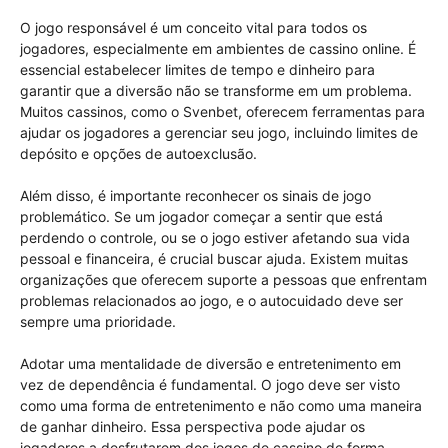
O jogo responsável é um conceito vital para todos os
jogadores, especialmente em ambientes de cassino online. É
essencial estabelecer limites de tempo e dinheiro para
garantir que a diversão não se transforme em um problema.
Muitos cassinos, como o Svenbet, oferecem ferramentas para
ajudar os jogadores a gerenciar seu jogo, incluindo limites de
depósito e opções de autoexclusão.
Além disso, é importante reconhecer os sinais de jogo
problemático. Se um jogador começar a sentir que está
perdendo o controle, ou se o jogo estiver afetando sua vida
pessoal e financeira, é crucial buscar ajuda. Existem muitas
organizações que oferecem suporte a pessoas que enfrentam
problemas relacionados ao jogo, e o autocuidado deve ser
sempre uma prioridade.
Adotar uma mentalidade de diversão e entretenimento em
vez de dependência é fundamental. O jogo deve ser visto
como uma forma de entretenimento e não como uma maneira
de ganhar dinheiro. Essa perspectiva pode ajudar os
jogadores a desfrutarem dos jogos de cassino de forma