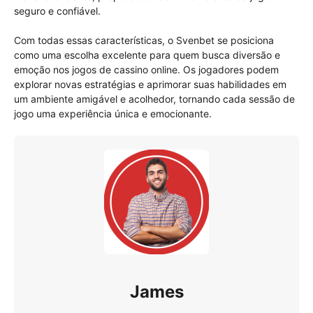
seguro e confiável.
Com todas essas características, o Svenbet se posiciona
como uma escolha excelente para quem busca diversão e
emoção nos jogos de cassino online. Os jogadores podem
explorar novas estratégias e aprimorar suas habilidades em
um ambiente amigável e acolhedor, tornando cada sessão de
jogo uma experiência única e emocionante.
James