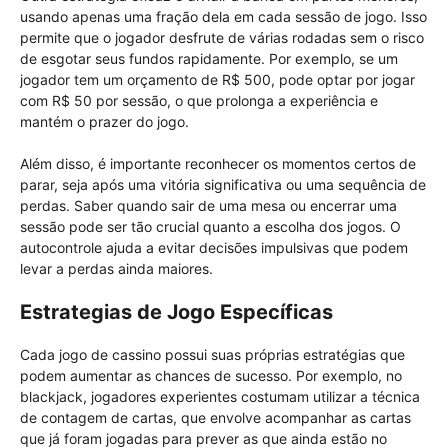
usando apenas uma fração dela em cada sessão de jogo. Isso
permite que o jogador desfrute de várias rodadas sem o risco
de esgotar seus fundos rapidamente. Por exemplo, se um
jogador tem um orçamento de R$ 500, pode optar por jogar
com R$ 50 por sessão, o que prolonga a experiência e
mantém o prazer do jogo.
Além disso, é importante reconhecer os momentos certos de
parar, seja após uma vitória significativa ou uma sequência de
perdas. Saber quando sair de uma mesa ou encerrar uma
sessão pode ser tão crucial quanto a escolha dos jogos. O
autocontrole ajuda a evitar decisões impulsivas que podem
levar a perdas ainda maiores.
Estrategias de Jogo Específicas
Cada jogo de cassino possui suas próprias estratégias que
podem aumentar as chances de sucesso. Por exemplo, no
blackjack, jogadores experientes costumam utilizar a técnica
de contagem de cartas, que envolve acompanhar as cartas
que já foram jogadas para prever as que ainda estão no