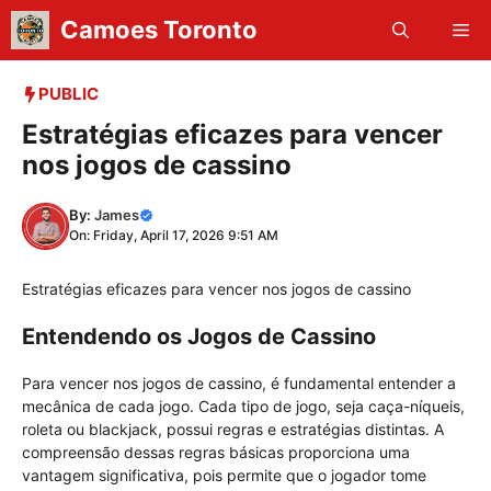
Skip
Camoes Toronto
Me
to
content
PUBLIC
Estratégias eficazes para vencer
nos jogos de cassino
By:
James
On: Friday, April 17, 2026 9:51 AM
Estratégias eficazes para vencer nos jogos de cassino
Entendendo os Jogos de Cassino
Para vencer nos jogos de cassino, é fundamental entender a
mecânica de cada jogo. Cada tipo de jogo, seja caça-níqueis,
roleta ou blackjack, possui regras e estratégias distintas. A
compreensão dessas regras básicas proporciona uma
vantagem significativa, pois permite que o jogador tome