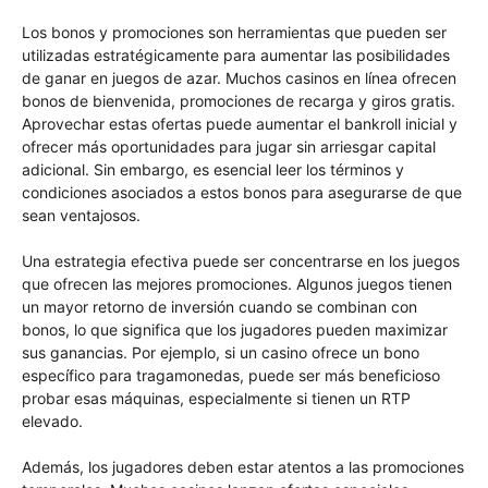
Los bonos y promociones son herramientas que pueden ser
utilizadas estratégicamente para aumentar las posibilidades
de ganar en juegos de azar. Muchos casinos en línea ofrecen
bonos de bienvenida, promociones de recarga y giros gratis.
Aprovechar estas ofertas puede aumentar el bankroll inicial y
ofrecer más oportunidades para jugar sin arriesgar capital
adicional. Sin embargo, es esencial leer los términos y
condiciones asociados a estos bonos para asegurarse de que
sean ventajosos.
Una estrategia efectiva puede ser concentrarse en los juegos
que ofrecen las mejores promociones. Algunos juegos tienen
un mayor retorno de inversión cuando se combinan con
bonos, lo que significa que los jugadores pueden maximizar
sus ganancias. Por ejemplo, si un casino ofrece un bono
específico para tragamonedas, puede ser más beneficioso
probar esas máquinas, especialmente si tienen un RTP
elevado.
Además, los jugadores deben estar atentos a las promociones