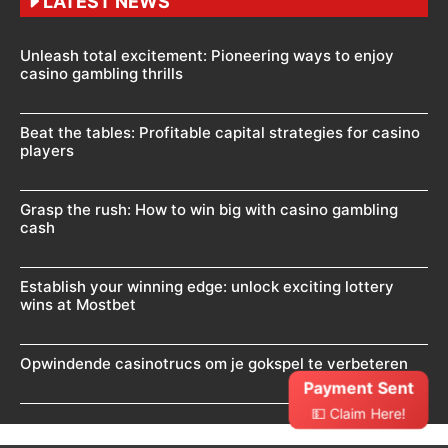
LATEST NEWS
Unleash total excitement: Pioneering ways to enjoy
casino gambling thrills
Beat the tables: Profitable capital strategies for casino
players
Grasp the rush: How to win big with casino gambling
cash
Establish your winning edge: unlock exciting lottery
wins at Mostbet
Opwindende casinotrucs om je gokspel te verbeteren
Payment Sent
💵 Claim Here!