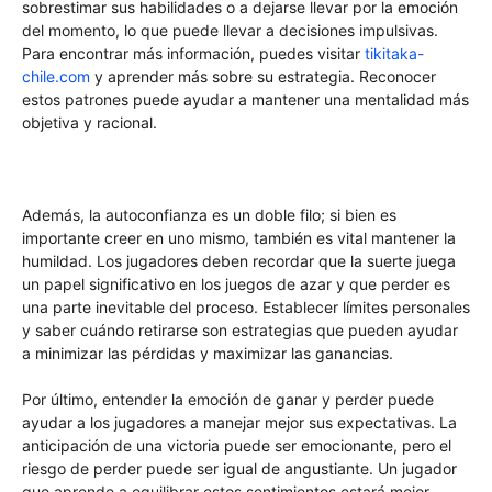
sobrestimar sus habilidades o a dejarse llevar por la emoción
del momento, lo que puede llevar a decisiones impulsivas.
Para encontrar más información, puedes visitar
tikitaka-
chile.com
y aprender más sobre su estrategia. Reconocer
estos patrones puede ayudar a mantener una mentalidad más
objetiva y racional.
Además, la autoconfianza es un doble filo; si bien es
importante creer en uno mismo, también es vital mantener la
humildad. Los jugadores deben recordar que la suerte juega
un papel significativo en los juegos de azar y que perder es
una parte inevitable del proceso. Establecer límites personales
y saber cuándo retirarse son estrategias que pueden ayudar
a minimizar las pérdidas y maximizar las ganancias.
Por último, entender la emoción de ganar y perder puede
ayudar a los jugadores a manejar mejor sus expectativas. La
anticipación de una victoria puede ser emocionante, pero el
riesgo de perder puede ser igual de angustiante. Un jugador
que aprende a equilibrar estos sentimientos estará mejor