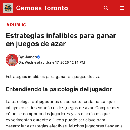
Skip
Camoes Toronto
Me
to
content
PUBLIC
Estrategias infalibles para ganar
en juegos de azar
By:
James
On: Wednesday, June 17, 2026 12:14 PM
Estrategias infalibles para ganar en juegos de azar
Entendiendo la psicología del jugador
La psicología del jugador es un aspecto fundamental que
influye en el desempeño en los juegos de azar. Comprender
cómo se comportan los jugadores y las emociones que
experimentan durante el juego puede ser clave para
desarrollar estrategias efectivas. Muchos jugadores tienden a