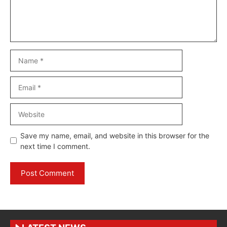
Name
Email
Website
Save my name, email, and website in this browser for the
next time I comment.