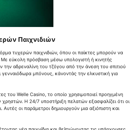
χερών Παιχνιδιών
φόρμα τυχερών παιχνιδιών, όπου οι παίκτες μπορούν να
. Με εύκολη πρόσβαση μέσω υπολογιστή ή κινητής
ν την αδρεναλίνη του τζόγου από την άνεση του σπιτιού
 γενναιόδωρα μπόνους, κάνοντάς την ελκυστική για
τες του Welle Casino, το οποίο χρησιμοποιεί προηγμένη
χρηστών. Η 24/7 υποστήριξη πελατών εξασφαλίζει ότι οι
. Αυτές οι παράμετροι δημιουργούν μια αξιόπιστη και
έτοντας νέα παιχνίδια και βελτιώνοντας τις υπάρχουσες