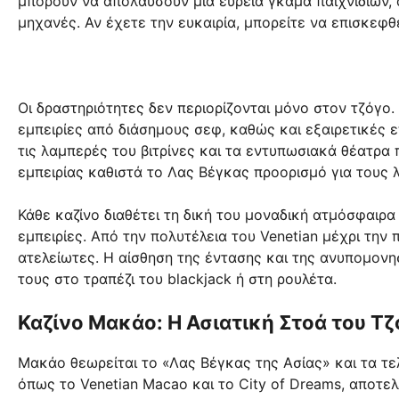
μπορούν να απολαύσουν μια ευρεία γκάμα παιχνιδιών,
μηχανές. Αν έχετε την ευκαιρία, μπορείτε να επισκεφθ
Οι δραστηριότητες δεν περιορίζονται μόνο στον τζόγο
εμπειρίες από διάσημους σεφ, καθώς και εξαιρετικές ε
τις λαμπερές του βιτρίνες και τα εντυπωσιακά θέατρα
εμπειρίας καθιστά το Λας Βέγκας προορισμό για τους 
Κάθε καζίνο διαθέτει τη δική του μοναδική ατμόσφαιρ
εμπειρίες. Από την πολυτέλεια του Venetian μέχρι την 
ατελείωτες. Η αίσθηση της έντασης και της ανυπομονησ
τους στο τραπέζι του blackjack ή στη ρουλέτα.
Καζίνο Μακάο: Η Ασιατική Στοά του Τ
Μακάο θεωρείται το «Λας Βέγκας της Ασίας» και τα τελ
όπως το Venetian Macao και το City of Dreams, αποτε