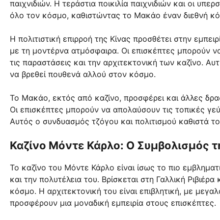
παιχνιδιών. Η τεράστια ποικιλία παιχνιδιών και οι υ
όλο τον κόσμο, καθιστώντας το Μακάο έναν διεθνή κό
Η πολιτιστική επιρροή της Κίνας προσθέτει στην εμπει
με τη μοντέρνα ατμόσφαιρα. Οι επισκέπτες μπορούν 
τις παραστάσεις και την αρχιτεκτονική των καζίνο. Αυτ
να βρεθεί πουθενά αλλού στον κόσμο.
Το Μακάο, εκτός από καζίνο, προσφέρει και άλλες δρασ
Οι επισκέπτες μπορούν να απολαύσουν τις τοπικές γεύσ
Αυτός ο συνδυασμός τζόγου και πολιτισμού καθιστά τ
Καζίνο Μόντε Κάρλο: Ο Συμβολισμός τ
Το καζίνο του Μόντε Κάρλο είναι ίσως το πιο εμβλημα
και την πολυτέλεια του. Βρίσκεται στη Γαλλική Ριβιέρ
κόσμο. Η αρχιτεκτονική του είναι επιβλητική, με μεγα
προσφέρουν μια μοναδική εμπειρία στους επισκέπτες.