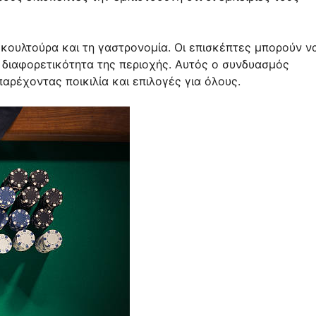
 κουλτούρα και τη γαστρονομία. Οι επισκέπτες μπορούν ν
 διαφορετικότητα της περιοχής. Αυτός ο συνδυασμός
παρέχοντας ποικιλία και επιλογές για όλους.