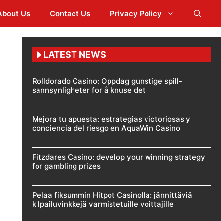
About Us
Contact Us
Privacy Policy
LATEST NEWS
Rolldorado Casino: Oppdag gunstige spill-
sannsynligheter for å knuse det
Mejora tu apuesta: estrategias victoriosas y
conciencia del riesgo en AquaWin Casino
Fitzdares Casino: develop your winning strategy
for gambling prizes
Pelaa fiksummin Hitpot Casinolla: jännittäviä
kilpailuvinkkejä varmistetuille voittajille